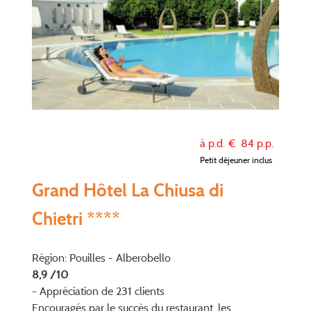
à p.d. €
84
p.p.
Petit déjeuner inclus
Grand Hôtel La Chiusa di
Chietri ****
Région: Pouilles - Alberobello
8,9 /10
- Appréciation de 231 clients
Encouragés par le succès du restaurant, les