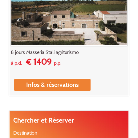
8 jours Masseria Stali agriturismo
€ 1409
à p.d.
p.p.
Infos & réservations
Chercher et Réserver
Destination