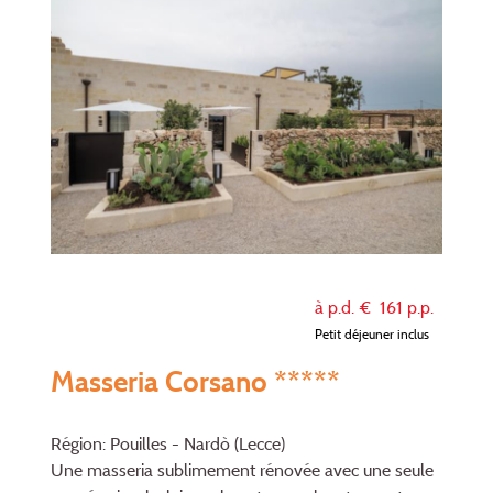
à p.d. €
161
p.p.
Petit déjeuner inclus
Masseria Corsano *****
Région: Pouilles - Nardò (Lecce)
Une masseria sublimement rénovée avec une seule