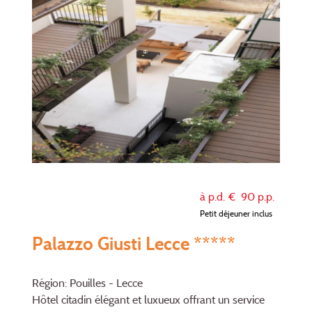
à p.d. €
90
p.p.
Petit déjeuner inclus
Palazzo Giusti Lecce *****
Région: Pouilles - Lecce
Hôtel citadin élégant et luxueux offrant un service