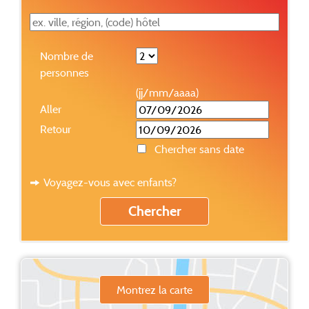
Nombre de
personnes
(jj/mm/aaaa)
Aller
Retour
Chercher sans date
Voyagez-vous avec enfants?
Montrez la carte