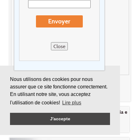
Suite 1
Suite 2
Utilisateurs de fauteuil roulant
Envoyer
Vélos à disposition
Wellness
Wifi FREE
Close
Autre
Décocher tous les logos
Nous utilisons des cookies pour nous
assurer que ce site fonctionne correctement.
Effacer tous les filtres
En utilisant notre site, vous acceptez
l'utilisation de cookies!
Lire plus
Cherchez un hôtel sur la carte Puglia e
J'accepte
Basilicata