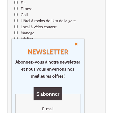
Fer
Fitness
Golf
Hôtel à moins de 1km de la gare
Local à vélos couvert
Manege
Minibar
Parking
NEWSLETTER
Parking free
Pension complète
Abonnez-vous à notre newsletter
Piscine couverte
et nous vous enverrons nos
Piscine extérieure
Plage
meilleures offres!
Planche à voile
Plongeur
S'abonner
Restaurant
Roomservice
Safe
E-mail
Sèche cheveux