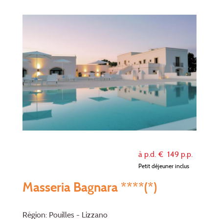
à p.d. €
149
p.p.
Petit déjeuner inclus
Masseria Bagnara ****(*)
Région: Pouilles - Lizzano