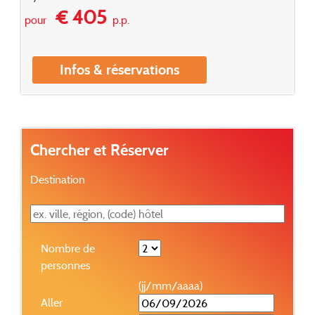
€ 405
pour
p.p.
Infos & réservations
Chercher et Réserver
Destination
Nombre de
personnes
(jj/mm/aaaa)
Aller