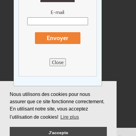
Newsletter
E-mail
Extras
Conditions de voyage
Envoyer
Concernant Holidayline.be
Sitemap
Close
Postes vacants
privacy
Assurance
Nous utilisons des cookies pour nous
assurer que ce site fonctionne correctement.
Durabilité
En utilisant notre site, vous acceptez
l'utilisation de cookies!
Lire plus
J'accepte