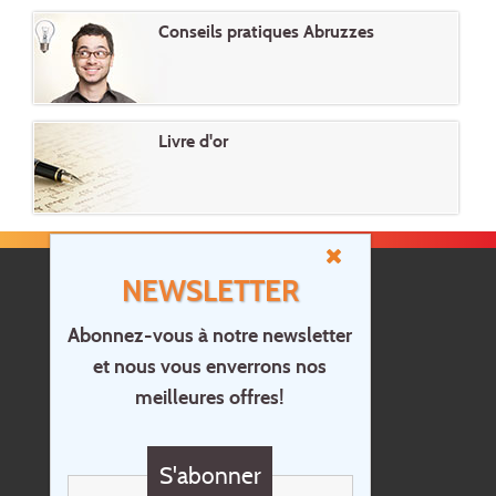
Conseils pratiques Abruzzes
Livre d'or
NEWSLETTER
Abonnez-vous à notre newsletter
et nous vous enverrons nos
Accueil
meilleures offres!
Contact
Questions?
S'abonner
Chèque cadeau