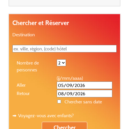
Chercher et Réserver
Destination
Nombre de
personnes
(jj/mm/aaaa)
Aller
Retour
Chercher sans date
Voyagez-vous avec enfants?