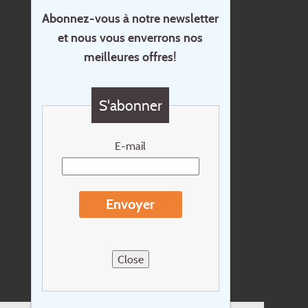
Abonnez-vous à notre newsletter
et nous vous enverrons nos
Accueil
meilleures offres!
Contact
Questions?
S'abonner
Chèque cadeau
Newsletter
E-mail
Extras
Conditions de voyage
Envoyer
Concernant Holidayline.be
Sitemap
Close
Postes vacants
privacy