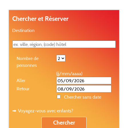
Chercher et Réserver
Destination
Nombre de
personnes
(jj/mm/aaaa)
Aller
Retour
Chercher sans date
Voyagez-vous avec enfants?