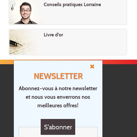
Conseils pratiques Lorraine
Livre d'or
NEWSLETTER
Abonnez-vous à notre newsletter
et nous vous enverrons nos
Accueil
meilleures offres!
Contact
Questions?
S'abonner
Chèque cadeau