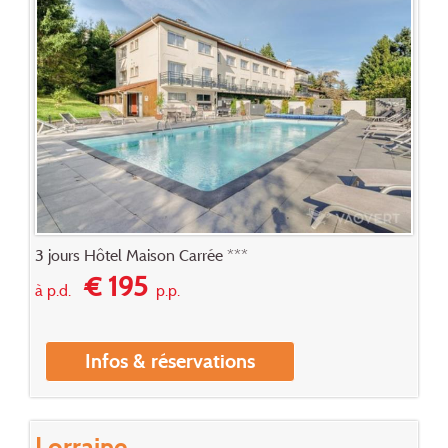
3 jours Hôtel Maison Carrée ***
€ 195
à p.d.
p.p.
Infos & réservations
Lorraine