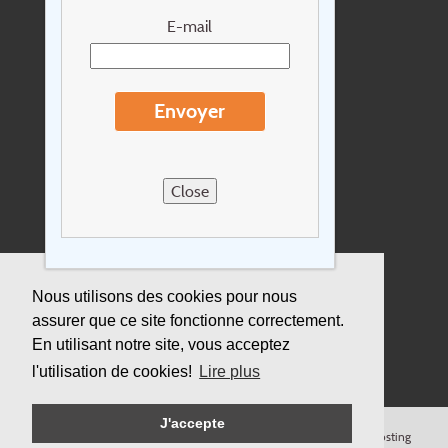
Newsletter
E-mail
Extras
Conditions de voyage
Envoyer
Concernant Holidayline.be
Sitemap
Close
Postes vacants
privacy
Assurance
Nous utilisons des cookies pour nous
assurer que ce site fonctionne correctement.
Durabilité
En utilisant notre site, vous acceptez
l'utilisation de cookies!
Lire plus
J'accepte
© Copyright
Holidayline
, 2000-
2026, All rights reserved.
Cloud hosting