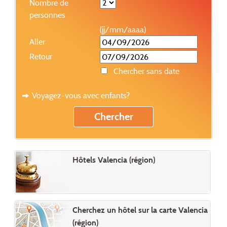
Nombre de
personnes
(jj/mm/aaaa)
Aller
Retour
Chercher sans date
Voyagez-vous avec enfants?
Hôtels Valencia (région)
Cherchez un hôtel sur la carte Valencia
(région)