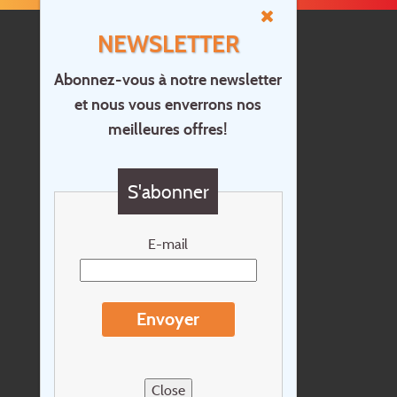
NEWSLETTER
Abonnez-vous à notre newsletter
et nous vous enverrons nos
Accueil
meilleures offres!
Contact
Questions?
S'abonner
Chèque cadeau
Newsletter
E-mail
Extras
Conditions de voyage
Envoyer
Concernant Holidayline.be
Sitemap
Close