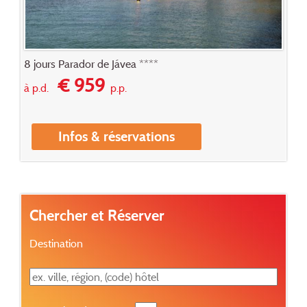
8 jours Parador de Jávea ****
€ 959
à p.d.
p.p.
Infos & réservations
Chercher et Réserver
Destination