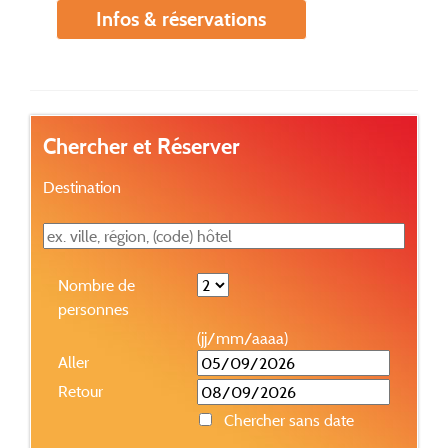
Infos & réservations
Chercher et Réserver
Destination
Nombre de
personnes
(jj/mm/aaaa)
Aller
Retour
Chercher sans date