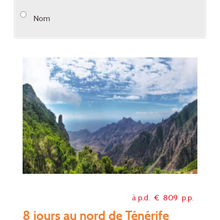
Nom
à p.d. €
809
p.p.
8 jours au nord de Ténérife