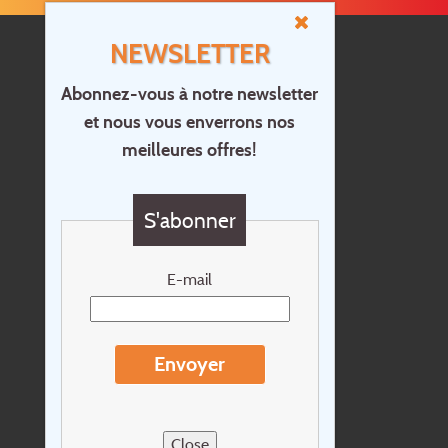
NEWSLETTER
Abonnez-vous à notre newsletter
et nous vous enverrons nos
Accueil
meilleures offres!
Contact
Questions?
S'abonner
Chèque cadeau
Newsletter
E-mail
Extras
Conditions de voyage
Envoyer
Concernant Holidayline.be
Sitemap
Close