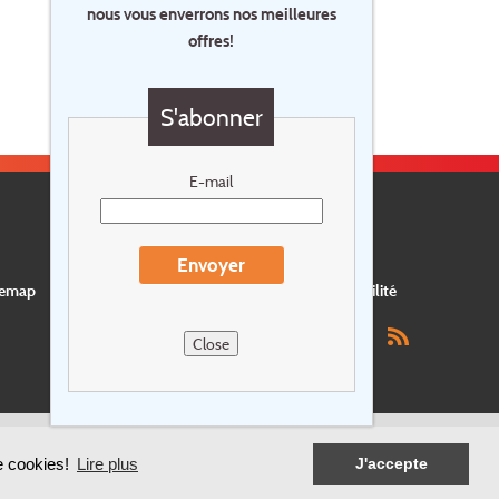
nous vous enverrons nos meilleures
offres!
S'abonner
E-mail
Envoyer
temap
Postes vacants
privacy
Assurance
Durabilité
Close
de cookies!
Lire plus
J'accepte