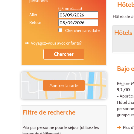
personnes
Hôtel
(jj/mm/aaaa)
Aller
Hôtels de c
Retour
Chercher sans date
Hôtels 
Voyagez-vous avec enfants?
Bajo e
Région: M
Montrez la carte
9,2 /10
- Appréci
Hôtel ch
personnes
Filtre de recherche
grimpeurs
Plus d
Prix par personne pour le séjour (utilisez les
barres de défilement)