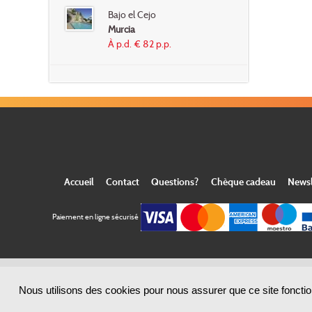
Bajo el Cejo
Murcia
À p.d. € 82 p.p.
Accueil
Contact
Questions?
Chèque cadeau
Newsl
Paiement en ligne sécurisé
Nous utilisons des cookies pour nous assurer que ce site fonction