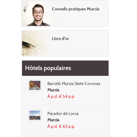
Conseils pratiques Murcia
Livre d'or
Hôtels populaires
Barceló Murcia Siete Coronas
Murcia
À p.d. € 54 p.p.
Parador de Lorca
Murcia
À p.d. € 63 p.p.