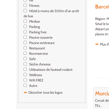
Fer
Barce
Fitness
Hôtel à moins de 500m d'un arrêt
de bus
Région: M
Minibar
Situé le l
Parking
départ po
Parking free
places et 
Piscine couverte
Piscine extérieure
Plus d
Restaurant
Roomservice
Safe
Sèche cheveux
Utilisateurs de fauteuil roulant
Wellness
Wifi FREE
Autre
Murci
Décocher tous les logos
Circuit de
l'Es...