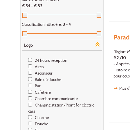
€ 54 - € 82
Classification hôtelière:
3 - 4
Parad
Logo
Région: M
9.2 /10
24 hours reception
- Appréci
Airco
Histoire 
Ascenseur
pour ceux 
Bain où douche
Bar
Plus d
Cafetière
Chambre communicante
Charging station/Point for electric
cars
Charme
Douche