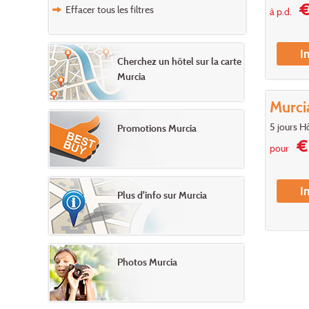
€
Effacer tous les filtres
à p.d.
I
Cherchez un hôtel sur la carte
Murcia
Murci
5 jours Hô
Promotions Murcia
€ 
pour
I
Plus d'info sur Murcia
Photos Murcia