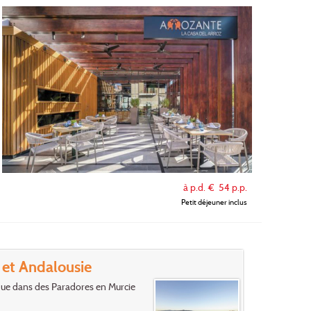
à p.d. €
54
p.p.
Petit déjeuner inclus
 et Andalousie
que dans des Paradores en Murcie