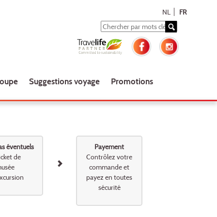
NL
FR
roupe
Suggestions voyage
Promotions
as éventuels
Payement
icket de
Contrôlez votre
usée
commande et
xcursion
payez en toutes
sécurité