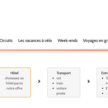
Circuits
Les vacances à vélo
Week-ends
Voyages en g
Hôtel
Transport
Extr
choisissez un
vol
T
hôtel parmi
train
m
notre offre
voiture
E
privée
...