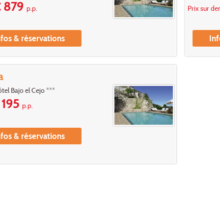
 879
p.p.
Prix sur d
nfos & réservations
Inf
a
tel Bajo el Cejo ***
195
p.p.
nfos & réservations