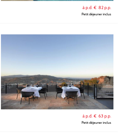
à p.d. €
82
p.p.
Petit déjeuner inclus
à p.d. €
63
p.p.
Petit déjeuner inclus