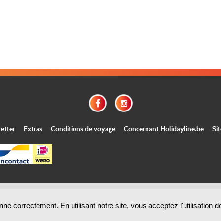
etter
Extras
Conditions de voyage
Concernant Holidayline.be
Si
© Copyright
Holidayline
, 2000-
2026, All rights reserved.
Cloud hosting by
ne correctement. En utilisant notre site, vous acceptez l'utilisation 