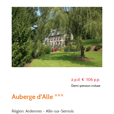
à p.d. €
106
p.p.
Demi-pension incluse
Auberge d'Alle ***
Région: Ardennes - Alle-sur-Semois