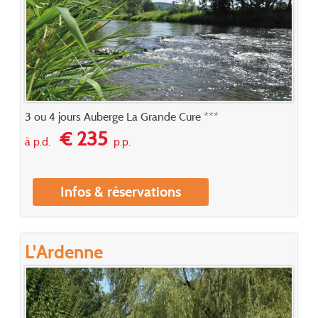
3 ou 4 jours Auberge La Grande Cure ***
€ 235
à p.d.
p.p.
Infos & réservations
L'Ardenne