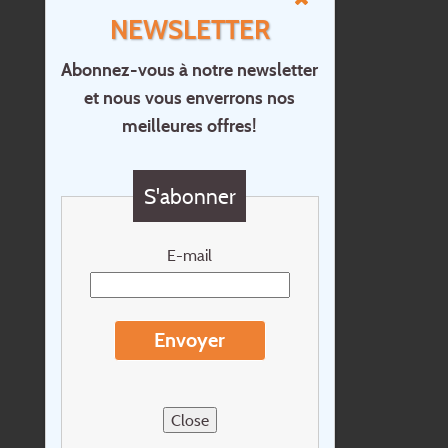
NEWSLETTER
Abonnez-vous à notre newsletter
et nous vous enverrons nos
Accueil
meilleures offres!
Contact
Questions?
S'abonner
Chèque cadeau
Newsletter
E-mail
Extras
Conditions de voyage
Envoyer
Concernant Holidayline.be
Sitemap
Close
Postes vacants