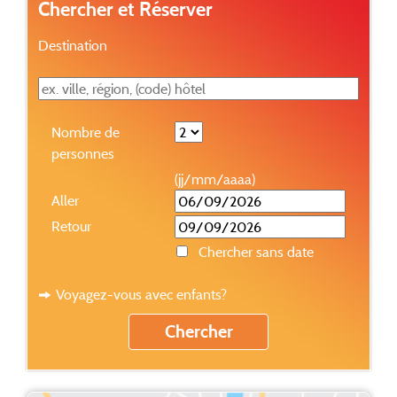
Chercher et Réserver
Destination
Nombre de
personnes
(jj/mm/aaaa)
Aller
Retour
Chercher sans date
Voyagez-vous avec enfants?