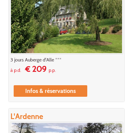
3 jours Auberge d'Alle ***
€ 209
à p.d.
p.p.
Infos & réservations
L'Ardenne