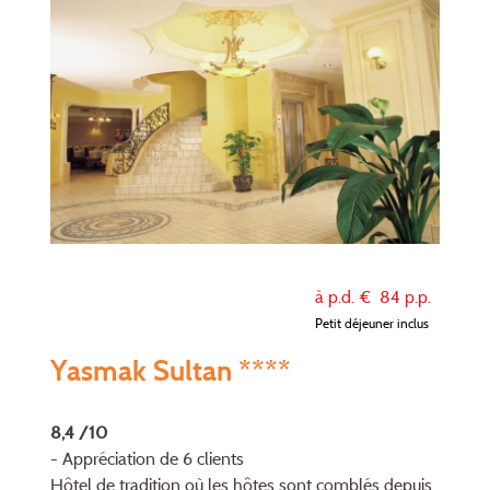
à p.d. €
84
p.p.
Petit déjeuner inclus
Yasmak Sultan ****
8,4 /10
- Appréciation de 6 clients
Hôtel de tradition où les hôtes sont comblés depuis