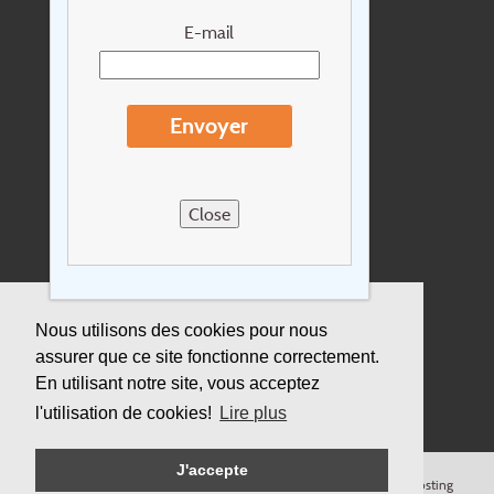
Newsletter
E-mail
Extras
Conditions de voyage
Envoyer
Concernant Holidayline.be
Sitemap
Close
Postes vacants
privacy
Assurance
Nous utilisons des cookies pour nous
assurer que ce site fonctionne correctement.
Durabilité
En utilisant notre site, vous acceptez
l'utilisation de cookies!
Lire plus
J'accepte
© Copyright
Holidayline
, 2000-
2026, All rights reserved.
Cloud hosting