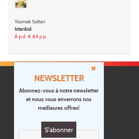
Yasmak Sultan
Istanbul
À p.d. € 84 p.p.
NEWSLETTER
Abonnez-vous à notre newsletter
et nous vous enverrons nos
Accueil
meilleures offres!
Contact
Questions?
S'abonner
Chèque cadeau