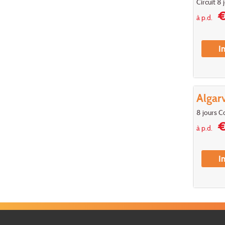
Circuit 8 
€
à p.d.
I
Algar
8 jours C
€
à p.d.
I