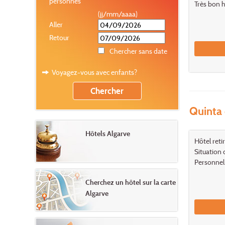
personnes
Très bon h
(jj/mm/aaaa)
Aller
Retour
Chercher sans date
Voyagez-vous avec enfants?
Quinta 
Hôtels Algarve
Hôtel reti
Situation 
Personnel 
Cherchez un hôtel sur la carte
Algarve