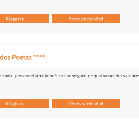
Réagissez
Réservez cet hôtel
dos Poetas ****
e paix , personnel attentionné, cuisine soignée, de quoi passer des vacance
Réagissez
Réservez cet hôtel