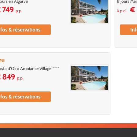
jours en Algarve
8 jours Me
 749
€ 
p.p.
à p.d.
nfos & réservations
Inf
ve
osta d'Oiro Ambiance Village ****
 849
p.p.
nfos & réservations