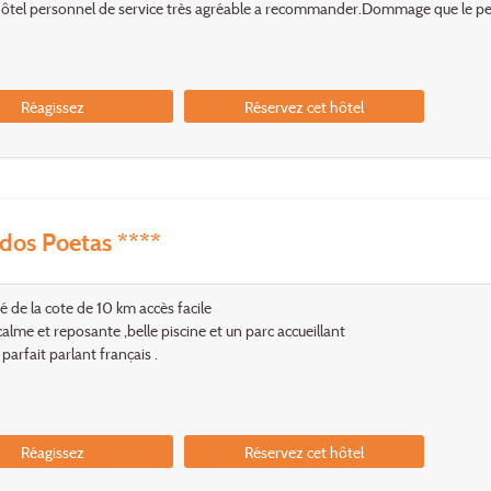
ôtel personnel de service très agréable a recommander.Dommage que le peti
Réagissez
Réservez cet hôtel
dos Poetas ****
ré de la cote de 10 km accès facile
calme et reposante ,belle piscine et un parc accueillant
parfait parlant français .
Réagissez
Réservez cet hôtel