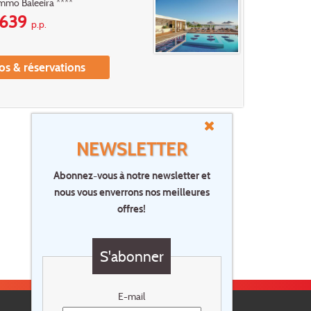
mmo Baleeira ****
639
p.p.
os & réservations
NEWSLETTER
Abonnez-vous à notre newsletter et
nous vous enverrons nos meilleures
offres!
S'abonner
E-mail