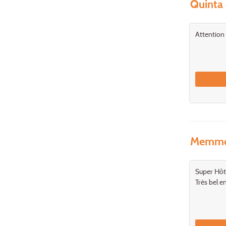
Quinta 
Attention 
Memmo 
Super Hôte
Très bel e