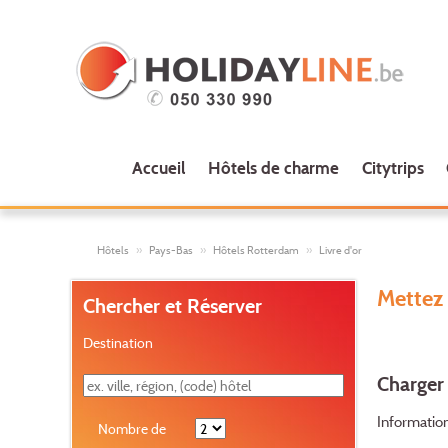
Accueil
Hôtels de charme
Citytrips
Hôtels
Pays-Bas
Hôtels Rotterdam
Livre d'or
Mettez 
Chercher et Réserver
Destination
Charger 
Information
Nombre de