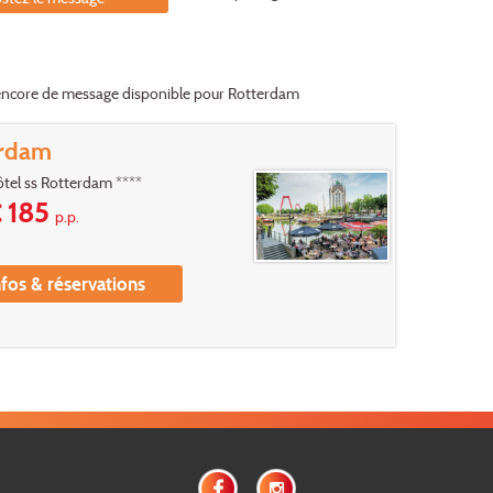
s encore de message disponible pour Rotterdam
erdam
ôtel ss Rotterdam ****
 185
p.p.
nfos & réservations