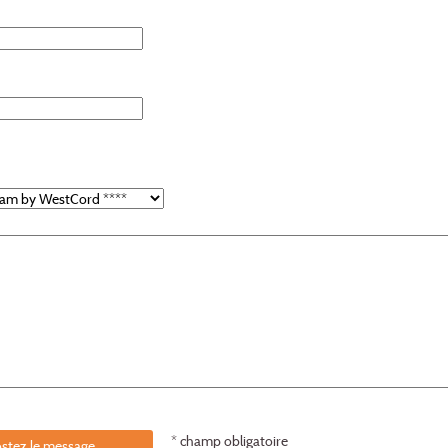
* champ obligatoire
stez le message