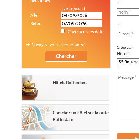
personnes
*
(jj/mm/aaaa)
Aller
Retour
*
Chercher sans date
Voyagez-vous avec enfants?
Situation
Hôtel *
*
Hôtels Rotterdam
Cherchez un hôtel sur la carte
Rotterdam
Po