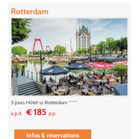
Rotterdam
3 jours Hôtel ss Rotterdam ****
€ 185
à p.d.
p.p.
Infos & réservations