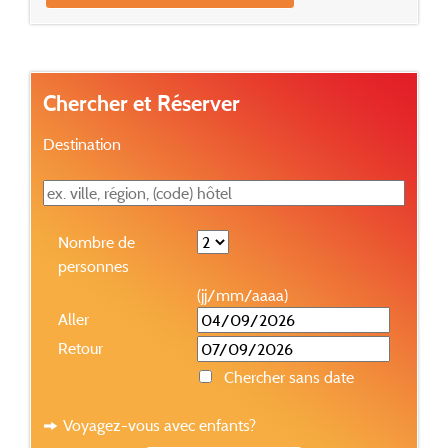
Chercher et Réserver
Destination
Nombre de
personnes
(jj/mm/aaaa)
Aller
Retour
Chercher sans date
Voyagez-vous avec enfants?