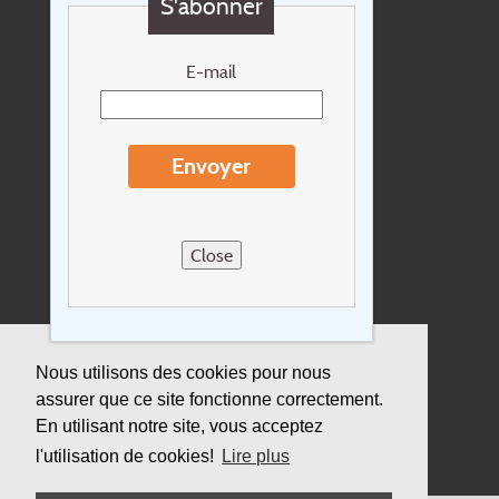
S'abonner
Chèque cadeau
Newsletter
E-mail
Extras
Conditions de voyage
Envoyer
Concernant Holidayline.be
Sitemap
Close
Postes vacants
privacy
Assurance
Nous utilisons des cookies pour nous
assurer que ce site fonctionne correctement.
Durabilité
En utilisant notre site, vous acceptez
l'utilisation de cookies!
Lire plus