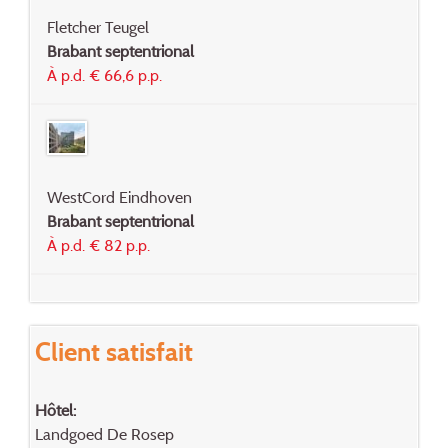
Fletcher Teugel
Brabant septentrional
À p.d. € 66,6 p.p.
WestCord Eindhoven
Brabant septentrional
À p.d. € 82 p.p.
Client satisfait
Hôtel:
Landgoed De Rosep