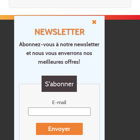
NEWSLETTER
Abonnez-vous à notre newsletter
et nous vous enverrons nos
Accueil
meilleures offres!
Contact
Questions?
S'abonner
Chèque cadeau
Newsletter
E-mail
Extras
Conditions de voyage
Envoyer
Concernant Holidayline.be