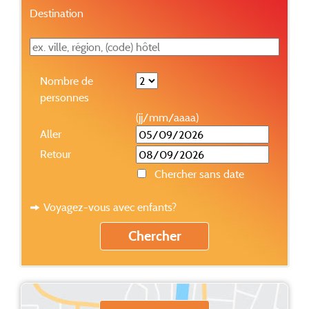
Destination
Nombre de
personnes
(jj/mm/aaaa)
Aller
Retour
Chercher sans date
Voyagez-vous avec enfants?