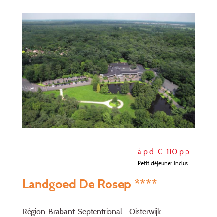
à p.d. €
110
p.p.
Petit déjeuner inclus
Landgoed De Rosep ****
Région: Brabant-Septentrional - Oisterwijk