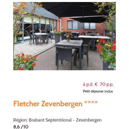
à p.d. €
70
p.p.
Petit déjeuner inclus
Fletcher Zevenbergen ****
Région: Brabant Septentrional - Zevenbergen
8,6 /10