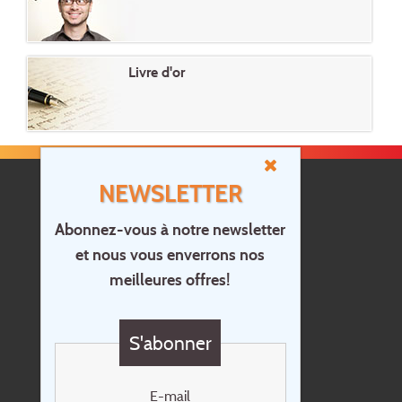
Livre d'or
NEWSLETTER
Abonnez-vous à notre newsletter
et nous vous enverrons nos
Accueil
meilleures offres!
Contact
Questions?
S'abonner
Chèque cadeau
Newsletter
E-mail