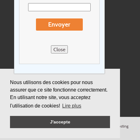
Extras
Conditions de voyage
Envoyer
Concernant Holidayline.be
Sitemap
Close
Postes vacants
privacy
Assurance
Nous utilisons des cookies pour nous
assurer que ce site fonctionne correctement.
Durabilité
En utilisant notre site, vous acceptez
l'utilisation de cookies!
Lire plus
J'accepte
© Copyright
Holidayline
, 2000-
2026, All rights reserved.
Cloud hosting
by