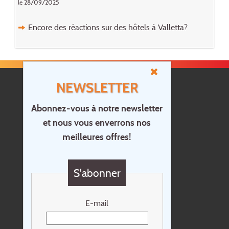
le 28/09/2025
Encore des réactions sur des hôtels à Valletta?
NEWSLETTER
Abonnez-vous à notre newsletter
et nous vous enverrons nos
Accueil
meilleures offres!
Contact
Questions?
S'abonner
Chèque cadeau
Newsletter
E-mail
Extras