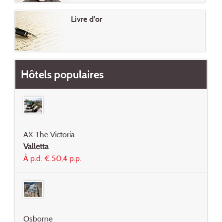
Livre d'or
Hôtels populaires
AX The Victoria
Valletta
À p.d. € 50,4 p.p.
Osborne