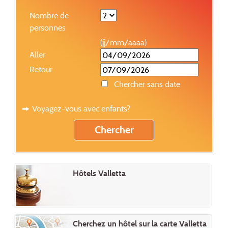
Nombre de
personnes
(jj/mm/aaaa)
Aller
Retour
Chercher sans date
Voyagez-vous avec enfants?
Hôtels Valletta
Cherchez un hôtel sur la carte Valletta