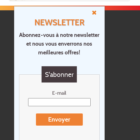
NEWSLETTER
Abonnez-vous à notre newsletter
et nous vous enverrons nos
Accueil
meilleures offres!
Contact
Questions?
S'abonner
Chèque cadeau
Newsletter
E-mail
Extras
Conditions de voyage
Envoyer
Concernant Holidayline.be