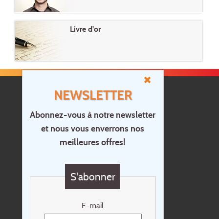
Livre d'or
NEWSLETTER
Abonnez-vous à notre newsletter
et nous vous enverrons nos
Accueil
meilleures offres!
Contact
Questions?
S'abonner
Chèque cadeau
Newsletter
E-mail