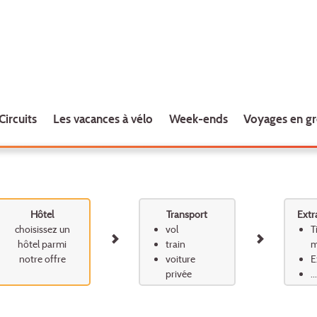
Circuits
Les vacances à vélo
Week-ends
Voyages en g
Hôtel
Transport
Extr
choisissez un
vol
T
hôtel parmi
train
m
notre offre
voiture
E
privée
...