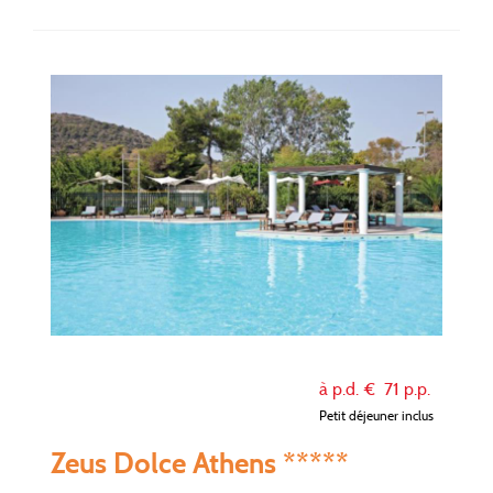
à p.d. €
71
p.p.
Petit déjeuner inclus
Zeus Dolce Athens *****