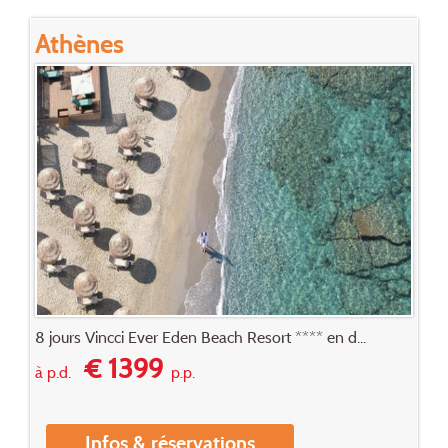
Athènes
8 jours Vincci Ever Eden Beach Resort **** en d...
€ 1399
à p.d.
p.p.
Infos & réservations