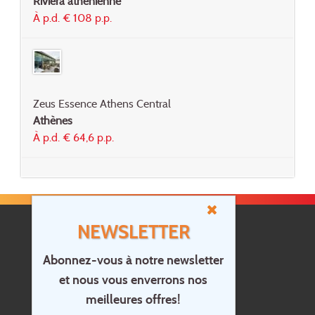
Riviera athénienne
À p.d. € 108 p.p.
Zeus Essence Athens Central
Athènes
À p.d. € 64,6 p.p.
NEWSLETTER
Abonnez-vous à notre newsletter
et nous vous enverrons nos
Accueil
meilleures offres!
Contact