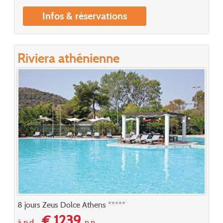
Infos & réservations
Riviera athénienne
8 jours Zeus Dolce Athens *****
€ 1239
à p.d.
p.p.