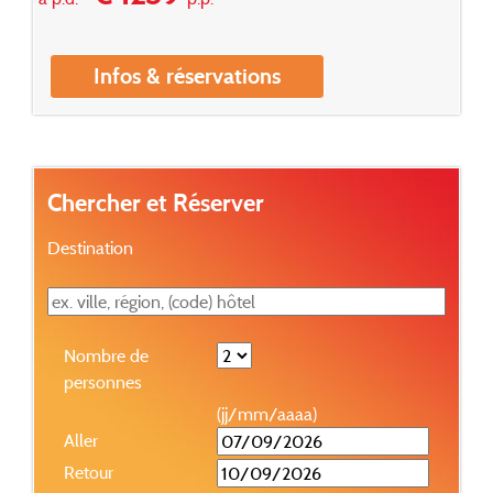
Infos & réservations
Chercher et Réserver
Destination
Nombre de
personnes
(jj/mm/aaaa)
Aller
Retour