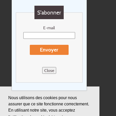
Questions?
S'abonner
Chèque cadeau
Newsletter
E-mail
Extras
Conditions de voyage
Envoyer
Concernant Holidayline.be
Sitemap
Close
Postes vacants
privacy
Assurance
Nous utilisons des cookies pour nous
assurer que ce site fonctionne correctement.
Durabilité
En utilisant notre site, vous acceptez