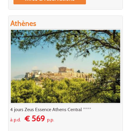
Athènes
4 jours Zeus Essence Athens Central ****
€ 569
à p.d.
p.p.