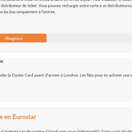
 distributeur de ticket. Vous pouvez recharger votre carte à ce distributeurou à
ns les bus uniquement à l'entrée.
Réagissez
ns
r la Oyster Card avant d'arriver à Londres. Les files pour en acheter une s
e en Eurostar
 n'amenez pas de couteau Opinel avec vous (même petit). Il sera sans doute a