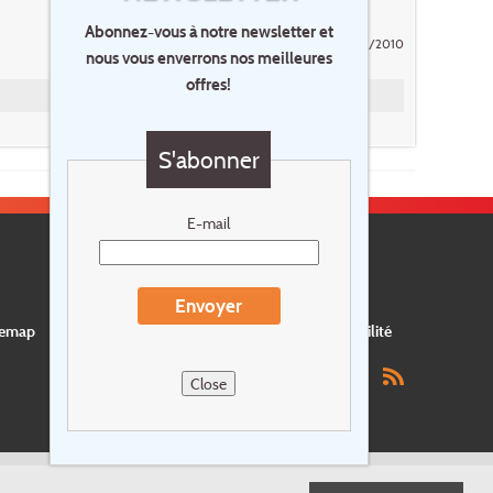
Abonnez-vous à notre newsletter et
Posté par LAMBERTS - 7/09/2010
nous vous enverrons nos meilleures
offres!
S'abonner
E-mail
Envoyer
temap
Postes vacants
privacy
Assurance
Durabilité
Close