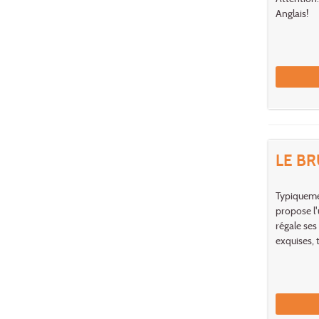
Anglais!
LE B
Typiqueme
propose l'
régale ses
exquises,