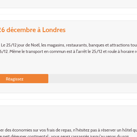
26 décembre à Londres
 Le 25/12 jour de Noël, les magasins, restaurants, banques et attractions to
6/12. Même le transport en commun est à l'arrêt le 25/12 et roule à horaire r
Réagissez
ser des économies sur vos frais de repas, n'hésitez pas à réserver un hôtel qu
le peit déjeuner continental : vous serez rassassiés jusqu'au repas du soir.