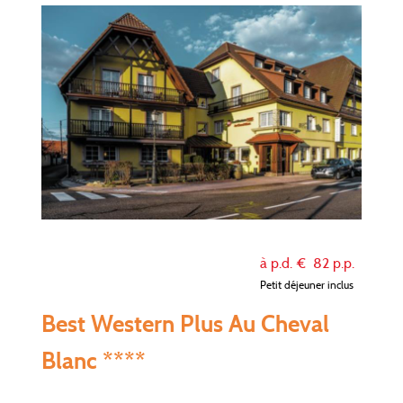
à p.d. €
82
p.p.
Petit déjeuner inclus
Best Western Plus Au Cheval
Blanc ****