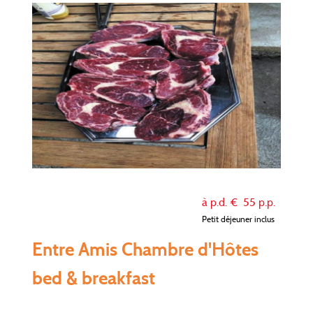
à p.d. €
55
p.p.
Petit déjeuner inclus
Entre Amis Chambre d'Hôtes
bed & breakfast