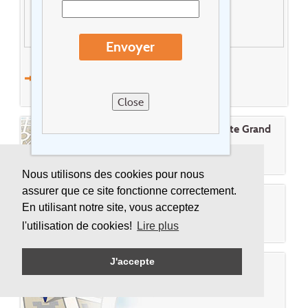
Décocher tous les logos
Envoyer
Effacer tous les filtres
Close
Cherchez un hôtel sur la carte Grand
Est
Nous utilisons des cookies pour nous
assurer que ce site fonctionne correctement.
Promotions Grand Est
En utilisant notre site, vous acceptez
l'utilisation de cookies!
Lire plus
J'accepte
Plus d'info sur Grand Est