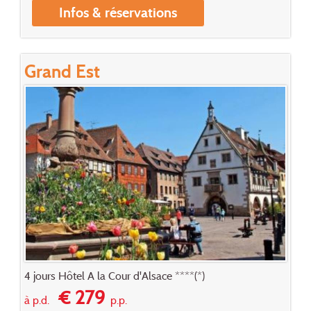
Infos & réservations
Grand Est
4 jours Hôtel A la Cour d'Alsace ****(*)
€ 279
à p.d.
p.p.