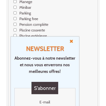
Manege
Minibar
Parking
Parking free
Pension complète
Piscine couverte
Piscine extérieure
Planche à voile
NEWSLETTER
Prestige
Recommandé
Abonnez-vous à notre newsletter
Restaurant
Roomservice
et nous vous enverrons nos
Safe
meilleures offres!
Sèche cheveux
Utilisateurs de fauteuil roulant
Vélos à disposition
S'abonner
Wellness
Wifi FREE
E-mail
Autre