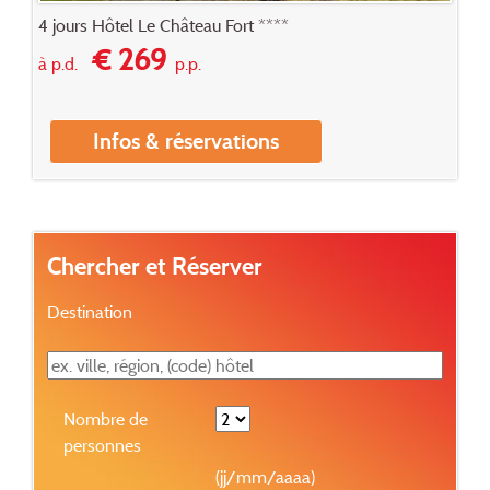
4 jours Hôtel Le Château Fort ****
€ 269
à p.d.
p.p.
Infos & réservations
Chercher et Réserver
Destination
Nombre de
personnes
(jj/mm/aaaa)