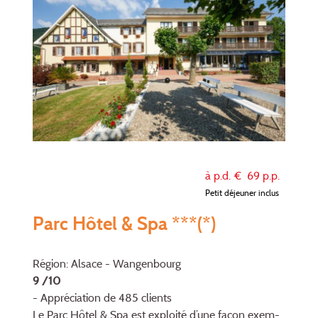
à p.d. €
69
p.p.
Petit déjeuner inclus
Parc Hôtel & Spa ***(*)
Région: Alsace - Wangenbourg
9 /10
- Appréciation de 485 clients
Le Parc Hôtel & Spa est exploité d’une façon exem­