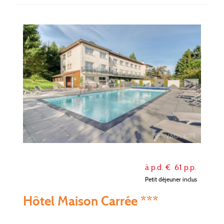
à p.d. €
61
p.p.
Petit déjeuner inclus
Hôtel Maison Carrée ***