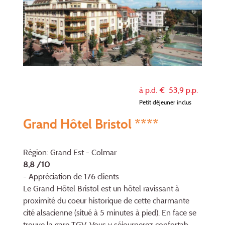
à p.d. €
53,9
p.p.
Petit déjeuner inclus
Grand Hôtel Bristol ****
Région: Grand Est - Colmar
8,8 /10
- Appréciation de 176 clients
Le Grand Hôtel Bristol est un hôtel ravissant à
proximité du coeur historique de cette charmante
cité alsacienne (situé à 5 minutes à pied). En face se
trouve la gare TGV. Vous y séjournerez confortab...