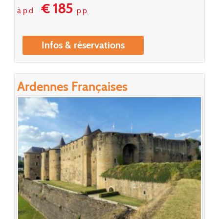
€ 185
à p.d.
p.p.
Infos & réservations
Ardennes Françaises