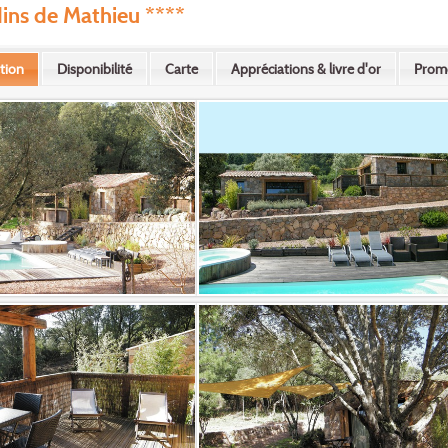
dins de Mathieu ****
tion
Disponibilité
Carte
Appréciations & livre d'or
Prom