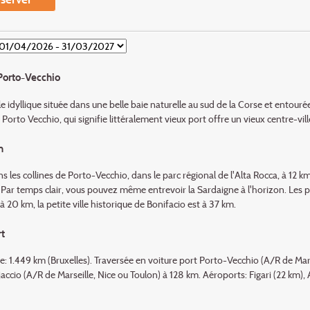
Porto-Vecchio
lle idyllique située dans une belle baie naturelle au sud de la Corse et entour
Porto Vecchio, qui signifie littéralement vieux port offre un vieux centre-vill
n
s les collines de Porto-Vecchio, dans le parc régional de l'Alta Rocca, à 12 km 
 Par temps clair, vous pouvez même entrevoir la Sardaigne à l'horizon. Les p
 à 20 km, la petite ville historique de Bonifacio est à 37 km.
t
e: 1.449 km (Bruxelles). Traversée en voiture port Porto-Vecchio (A/R de Mars
accio (A/R de Marseille, Nice ou Toulon) à 128 km. Aéroports: Figari (22 km), 