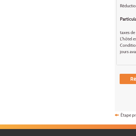
Réduction
Particul
taxes de 
L'hôtel e
Condition
jours ava
Ré
Étape p