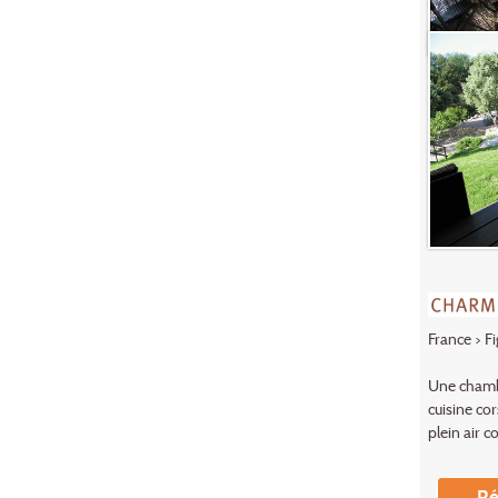
France
>
Fi
Une chambr
cuisine co
plein air c
Ré