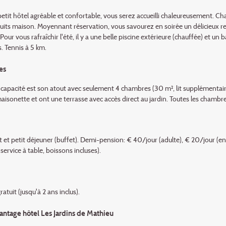
etit hôtel agréable et confortable, vous serez accueilli chaleureusement. Ch
uits maison. Moyennant réservation, vous savourez en soirée un délicieux rep
Pour vous rafraîchir l'été, il y a une belle piscine extérieure (chauffée) et un 
. Tennis à 5 km.
es
e capacité est son atout avec seulement 4 chambres (30 m², lit supplémentair
maisonette et ont une terrasse avec accès direct au jardin. Toutes les chambres
et petit déjeuner (buffet). Demi-pension: € 40/jour (adulte), € 20/jour (enfan
 service à table, boissons incluses).
ratuit (jusqu'à 2 ans inclus).
antage hôtel Les Jardins de Mathieu