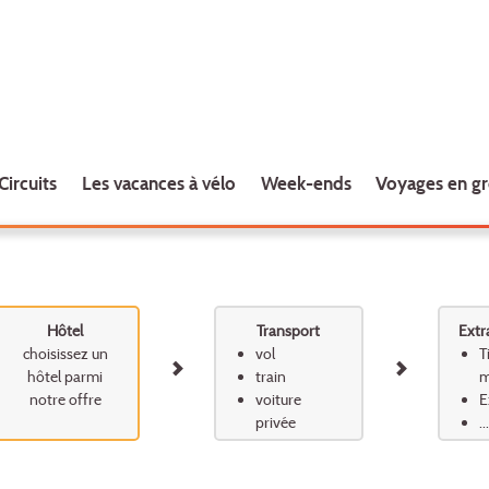
Circuits
Les vacances à vélo
Week-ends
Voyages en g
Hôtel
Transport
Extr
choisissez un
vol
T
hôtel parmi
train
m
notre offre
voiture
E
privée
...