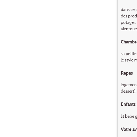
dans ce p
des prod
potager. 
alentours
Chambr
sa petit
le style 
Repas
logement 
dessert),
Enfants
lit bébé g
Votre av