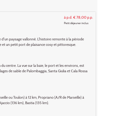
à p.d. € 78,00 p.p.
Petit déjeuner inclus
ée d'un paysage vallonné. L’histoire remonte à la période
e et un petit port de plaisance cosy et pittoresque.
du centre. La vue sur la baie, le port et les environs, est
lages de sable de Palombaggia, Santa Giulia et Cala Rossa
eille ou Toulon) à 12 km, Propriano (A/R de Marseille) à
Ajaccio (136 km), Bastia (135 km).