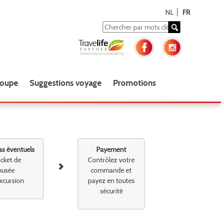
NL
FR
roupe
Suggestions voyage
Promotions
as éventuels
Payement
icket de
Contrôlez votre
usée
commande et
xcursion
payez en toutes
sécurité