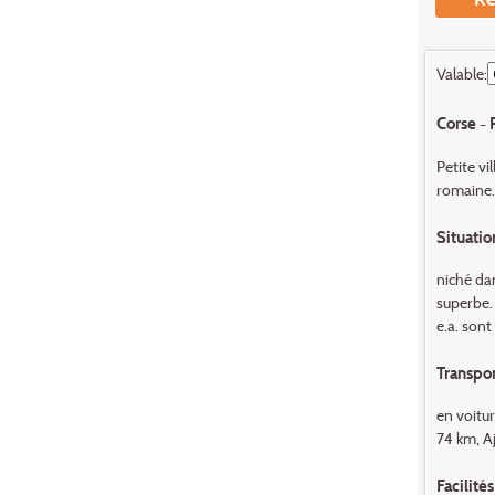
Valable:
Corse - 
Petite vi
romaine. 
Situatio
niché dan
superbe.
e.a. sont
Transpor
en voitur
74 km, Aj
Facilités