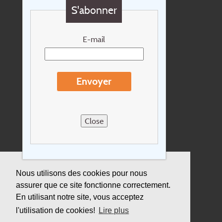
S'abonner
Chèque cadeau
Newsletter
E-mail
Extras
Conditions de voyage
Envoyer
Concernant Holidayline.be
Sitemap
Close
Postes vacants
privacy
Assurance
Nous utilisons des cookies pour nous
assurer que ce site fonctionne correctement.
Durabilité
En utilisant notre site, vous acceptez
l'utilisation de cookies!
Lire plus