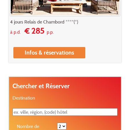
4 jours Relais de Chambord ****(*)
€ 285
à p.d.
p.p.
Infos & réservations
Chercher et Réserver
Destination
Nombre de