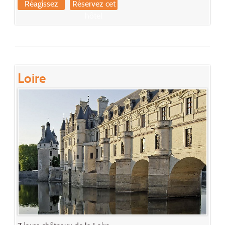
Réagissez
Réservez cet
hôtel
Loire