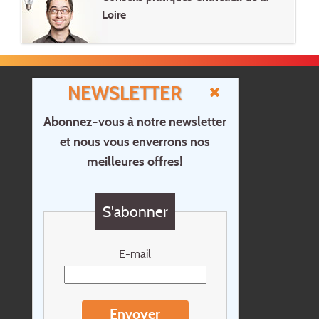
Loire
NEWSLETTER
Abonnez-vous à notre newsletter
et nous vous enverrons nos
Accueil
meilleures offres!
Contact
Questions?
S'abonner
Chèque cadeau
Newsletter
E-mail
Extras
Conditions de voyage
Envoyer