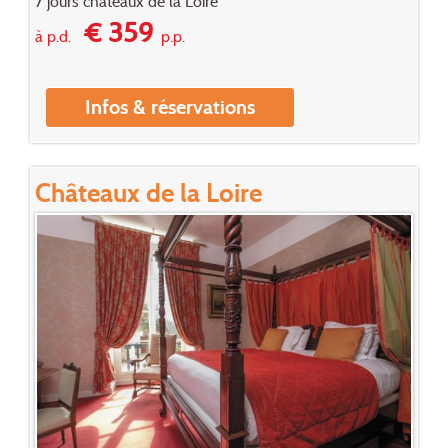
7 jours châteaux de la Loire
€ 359
à p.d.
p.p.
Infos & réservations
Châteaux de la Loire