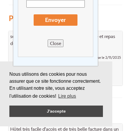
Parc Hôtel & Spa ***(*)
Envoyer
sejour tres agreable -personnel tres agréable et repas
delicieux.
Close
Posté par heck jose le 2/11/2025
Réagissez
Réservez cet
Nous utilisons des cookies pour nous
hôtel
assurer que ce site fonctionne correctement.
En utilisant notre site, vous acceptez
l'utilisation de cookies!
Lire plus
Grand Hôtel Bristol ****
J'accepte
Hôtel très facile d'accès et de très belle facture dans un