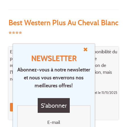
Best Western Plus Au Cheval Blanc
****
Excellent accueil. Propreté exemplaire et disponibilité du
NEWSLETTER
personnel aussi bien à l'accueil, qu'en salle de
restauration et dans les étages. Bonne situation de
Abonnez-vous à notre newsletter
l'hôtel à proximité de grands axes de circulation, mais
et nous vous enverrons nos
néanmoins très calme. A recommander.
meilleures offres!
Posté par CORDIER Daniel le 11/11/2025
S'abonner
Réagissez
Réservez cet
hôtel
E-mail