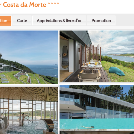
 Costa da Morte ****
tion
Carte
Appréciations & livre d'or
Promotion