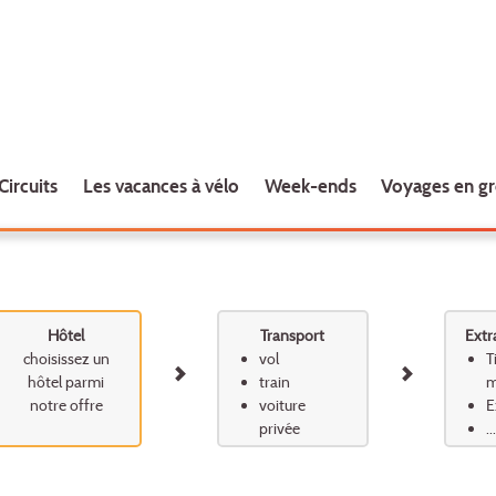
Circuits
Les vacances à vélo
Week-ends
Voyages en g
Hôtel
Transport
Extr
choisissez un
vol
T
hôtel parmi
train
m
notre offre
voiture
E
privée
...