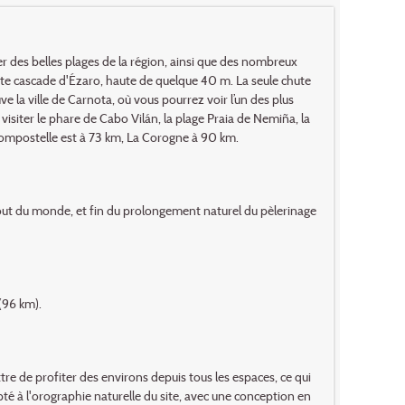
r des belles plages de la région, ainsi que des nombreux
nante cascade d'Ézaro, haute de quelque 40 m. La seule chute
e la ville de Carnota, où vous pourrez voir l’un des plus
iter le phare de Cabo Vilán, la plage Praia de Nemiña, la
-Compostelle est à 73 km, La Corogne à 90 km.
 bout du monde, et fin du prolongement naturel du pèlerinage
(96 km).
 de profiter des environs depuis tous les espaces, ce qui
pté à l'orographie naturelle du site, avec une conception en