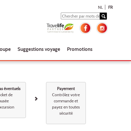
NL
FR
roupe
Suggestions voyage
Promotions
as éventuels
Payement
icket de
Contrôlez votre
usée
commande et
xcursion
payez en toutes
sécurité