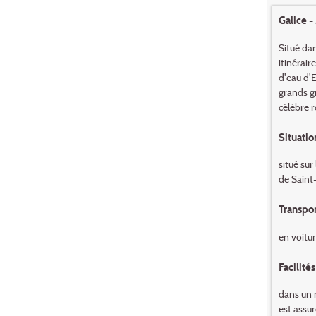
Galice -
Situé dan
itinérair
d'eau d'E
grands g
célèbre 
Situatio
situé sur
de Saint
Transpor
en voitu
Facilités
dans un 
est assur