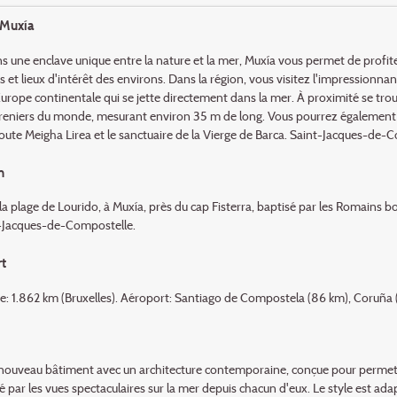
 Muxía
s une enclave unique entre la nature et la mer, Muxía vous permet de profite
es et lieux d'intérêt des environs. Dans la région, vous visitez l'impression
urope continentale qui se jette directement dans la mer. À proximité se trouv
reniers du monde, mesurant environ 35 m de long. Vous pourrez également vis
route Meigha Lirea et le sanctuaire de la Vierge de Barca. Saint-Jacques-de
n
 la plage de Lourido, à Muxía, près du cap Fisterra, baptisé par les Romains
-Jacques-de-Compostelle.
t
re: 1.862 km (Bruxelles). Aéroport: Santiago de Compostela (86 km), Coruña 
nouveau bâtiment avec un architecture contemporaine, conçue pour permettre
é par les vues spectaculaires sur la mer depuis chacun d'eux. Le style est ada