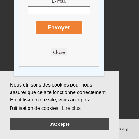
E-mail
Extras
Conditions de voyage
Envoyer
Concernant Holidayline.be
Sitemap
Close
Postes vacants
privacy
Assurance
Nous utilisons des cookies pour nous
assurer que ce site fonctionne correctement.
Durabilité
En utilisant notre site, vous acceptez
l'utilisation de cookies!
Lire plus
J'accepte
© Copyright
Holidayline
, 2000-
2026, All rights reserved.
Cloud hosting
by