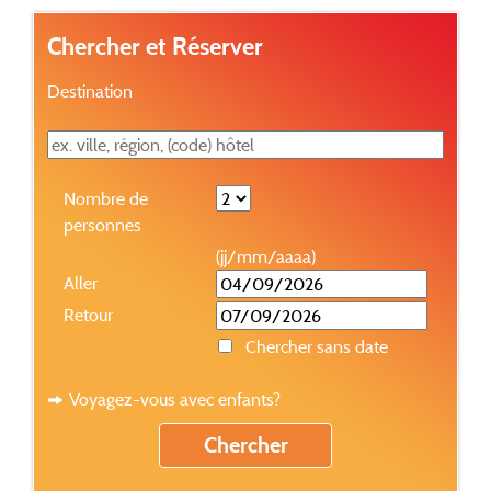
Chercher et Réserver
Destination
Nombre de
personnes
(jj/mm/aaaa)
Aller
Retour
Chercher sans date
Voyagez-vous avec enfants?