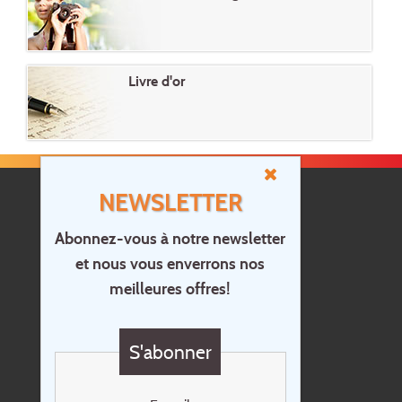
Livre d'or
NEWSLETTER
Abonnez-vous à notre newsletter
et nous vous enverrons nos
Accueil
meilleures offres!
Contact
Questions?
S'abonner
Chèque cadeau
Newsletter