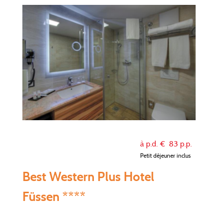
à p.d. €
83
p.p.
Petit déjeuner inclus
Best Western Plus Hotel
Füssen ****