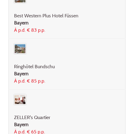
Best Western Plus Hotel Füssen
Bayern
À p.d. € 83 p.p.
Ringhôtel Bundschu
Bayern
À p.d. € 85 p.p.
ZELLER's Quartier
Bayern
À p.d. € 65 p.p.