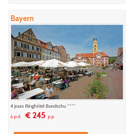
Bayern
4 jours Ringhôtel Bundschu ****
€ 245
à p.d.
p.p.