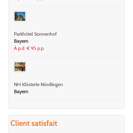
Parkhôtel Sonnenhof
Bayern
À p.d. € 95 p.p.
NH Klösterle Nördlingen
Bayern
Client satisfait