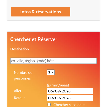
Infos & réservations
Chercher et Réserver
Destination
Nombre de
personnes
(jj/mm/aaaa)
Aller
Retour
Chercher sans date