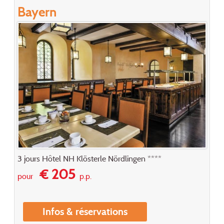
Bayern
3 jours Hôtel NH Klösterle Nördlingen ****
€ 205
pour
p.p.
Infos & réservations