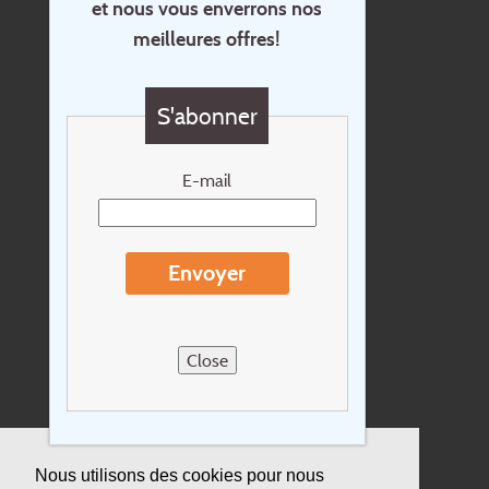
et nous vous enverrons nos
Accueil
meilleures offres!
Contact
Questions?
S'abonner
Chèque cadeau
Newsletter
E-mail
Extras
Conditions de voyage
Envoyer
Concernant Holidayline.be
Sitemap
Close
Postes vacants
privacy
Assurance
Nous utilisons des cookies pour nous