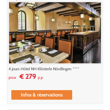
4 jours Hôtel NH Klösterle Nördlingen ****
€ 279
pour
p.p.
Infos & réservations