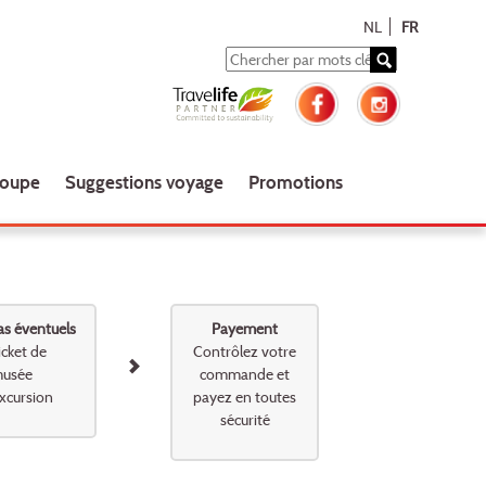
NL
FR
roupe
Suggestions voyage
Promotions
as éventuels
Payement
icket de
Contrôlez votre
usée
commande et
xcursion
payez en toutes
sécurité