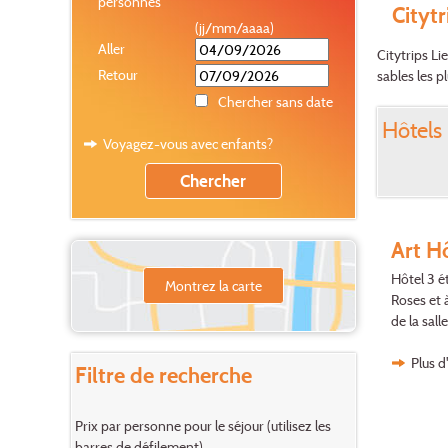
personnes
Citytr
(jj/mm/aaaa)
Aller
Citytrips Li
Retour
sables les p
Chercher sans date
Hôtels 
Voyagez-vous avec enfants?
Art H
Hôtel 3 ét
Montrez la carte
Roses et 
de la salle
Plus d
Filtre de recherche
Prix par personne pour le séjour (utilisez les
barres de défilement)