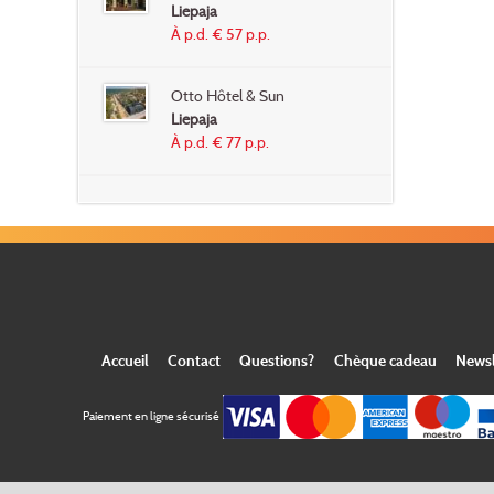
Liepaja
À p.d. € 57 p.p.
Otto Hôtel & Sun
Liepaja
À p.d. € 77 p.p.
Accueil
Contact
Questions?
Chèque cadeau
Newsl
Paiement en ligne sécurisé