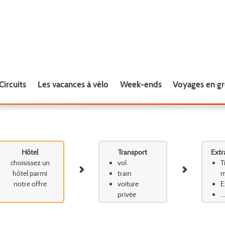
Circuits
Les vacances à vélo
Week-ends
Voyages en g
Hôtel
Transport
Extr
choisissez un
vol
T
hôtel parmi
train
m
notre offre
voiture
E
privée
...