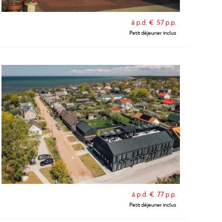
à p.d. €
57
p.p.
Petit déjeuner inclus
à p.d. €
77
p.p.
Petit déjeuner inclus