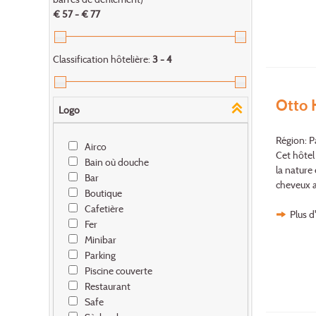
€ 57 - € 77
Classification hôtelière:
3 - 4
Otto 
Logo
Région: P
Airco
Cet hôtel
Bain où douche
la nature 
Bar
cheveux a
Boutique
Cafetière
Plus d
Fer
Minibar
Parking
Piscine couverte
Restaurant
Safe