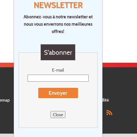
NEWSLETTER
Abonnez-vous à notre newsletter et
nous vous enverrons nos meilleures
offres!
S'abonner
E-mail
Envoyer
temap
Postes vacants
privacy
Assurance
Durabilité
Close