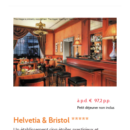
à p.d. €
97,2
p.p.
Petit déjeuner non inclus
Helvetia & Bristol *****
Un établissement cinq étoiles prestigieux et