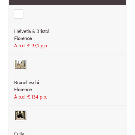
Helvetia & Bristol
Florence
À p.d. € 97,2 p.p.
Brunelleschi
Florence
À p.d. € 134 p.p.
Cellai