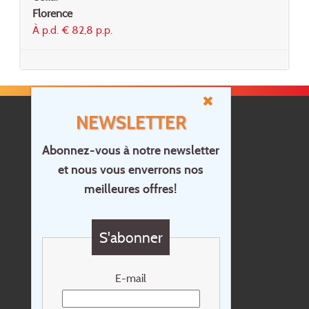
Florence
À p.d. € 82,8 p.p.
NEWSLETTER
Abonnez-vous à notre newsletter
et nous vous enverrons nos
Accueil
meilleures offres!
Contact
Questions?
S'abonner
Chèque cadeau
Newsletter
E-mail
Extras