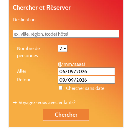
Chercher et Réserver
Destination
Nombre de
personnes
(jj/mm/aaaa)
Aller
Retour
Chercher sans date
Voyagez-vous avec enfants?