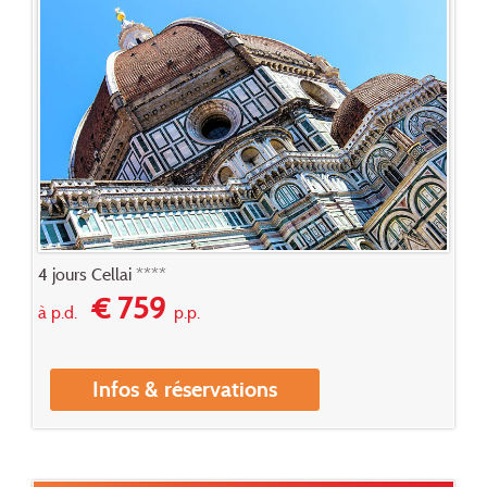
4 jours Cellai ****
€ 759
à p.d.
p.p.
Infos & réservations