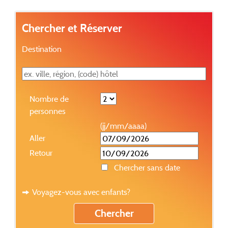
Chercher et Réserver
Destination
Nombre de
personnes
(jj/mm/aaaa)
Aller
Retour
Chercher sans date
Voyagez-vous avec enfants?