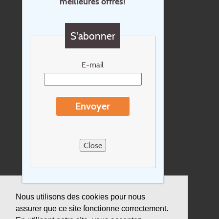
meilleures offres!
Contact
Questions?
S'abonner
Chèque cadeau
Newsletter
E-mail
Extras
Conditions de voyage
Envoyer
Concernant Holidayline.be
Sitemap
Close
Postes vacants
privacy
Assurance
Nous utilisons des cookies pour nous
assurer que ce site fonctionne correctement.
Durabilité