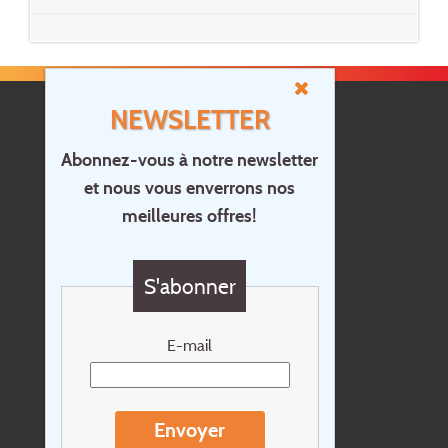
NEWSLETTER
Abonnez-vous à notre newsletter
et nous vous enverrons nos
Accueil
meilleures offres!
Contact
Questions?
S'abonner
Chèque cadeau
Newsletter
E-mail
Extras
Conditions de voyage
Envoyer