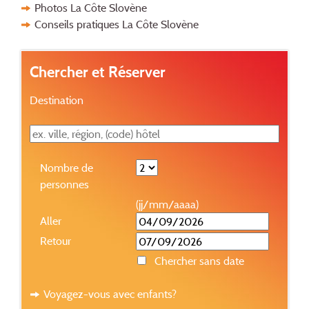
Photos La Côte Slovène
Conseils pratiques La Côte Slovène
Chercher et Réserver
Destination
Nombre de
personnes
(jj/mm/aaaa)
Aller
Retour
Chercher sans date
Voyagez-vous avec enfants?