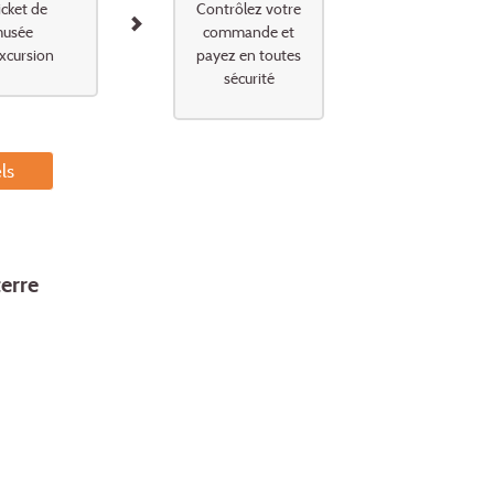
icket de
Contrôlez votre
usée
commande et
xcursion
payez en toutes
sécurité
ls
terre