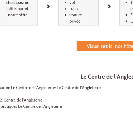
choisissez un
vol
T
hôtel parmi
train
m
notre offre
voiture
E
privée
...
Visualisez ici nos hôte
Le Centre de l'Angle
harme Le Centre de l'Angleterre: Le Centre de l'Angleterre
e Centre de l'Angleterre
 pratiques Le Centre de l'Angleterre