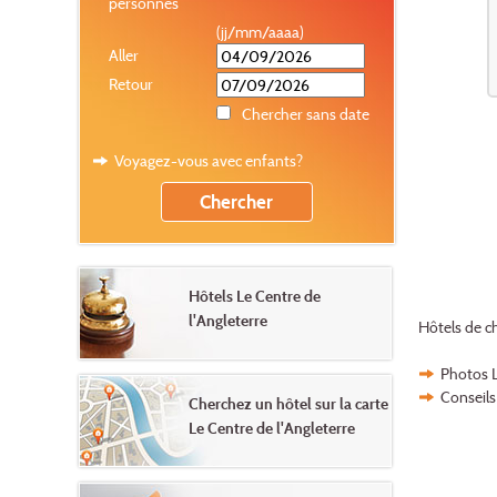
personnes
(jj/mm/aaaa)
Aller
Retour
Chercher sans date
Voyagez-vous avec enfants?
Hôtels Le Centre de
l'Angleterre
Hôtels de c
Photos L
Conseils
Cherchez un hôtel sur la carte
Le Centre de l'Angleterre