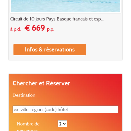
Circuit de 10 jours Pays Basque francais et esp...
€ 669
à p.d.
p.p.
Infos & réservations
Chercher et Réserver
Destination
Nombre de
personnes