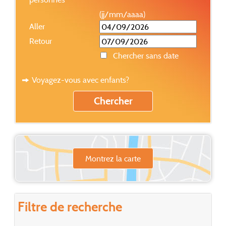
(jj/mm/aaaa)
Aller
Retour
Chercher sans date
Voyagez-vous avec enfants?
Montrez la carte
Filtre de recherche