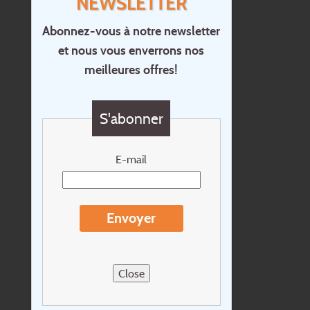
NEWSLETTER
Abonnez-vous à notre newsletter
et nous vous enverrons nos
Accueil
meilleures offres!
Contact
Questions?
S'abonner
Chèque cadeau
Newsletter
E-mail
Extras
Conditions de voyage
Envoyer
Concernant Holidayline.be
Sitemap
Close
Postes vacants