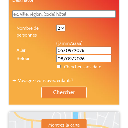
Nombre de
personnes
(jj/mm/aaaa)
Aller
Retour
Chercher sans date
Voyagez-vous avec enfants?
Montrez la carte