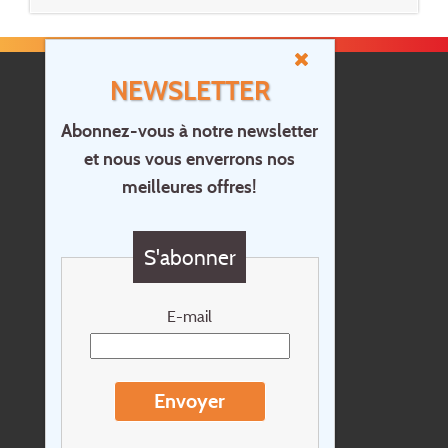
NEWSLETTER
Abonnez-vous à notre newsletter
et nous vous enverrons nos
Accueil
meilleures offres!
Contact
Questions?
S'abonner
Chèque cadeau
Newsletter
E-mail
Extras
Conditions de voyage
Envoyer
Concernant Holidayline.be