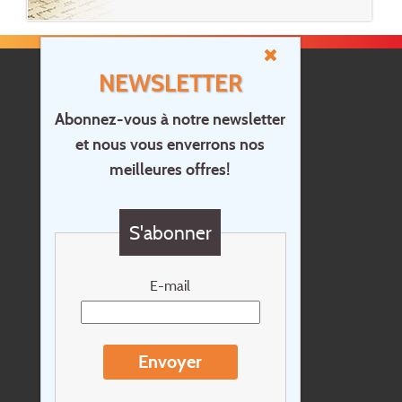
NEWSLETTER
Abonnez-vous à notre newsletter
et nous vous enverrons nos
Accueil
meilleures offres!
Contact
Questions?
S'abonner
Chèque cadeau
Newsletter
E-mail
Extras
Conditions de voyage
Envoyer
Concernant Holidayline.be