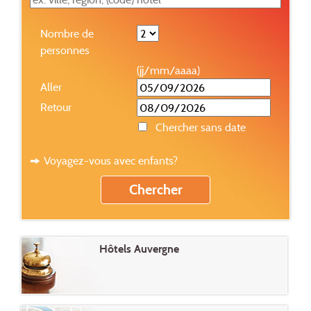
Nombre de
personnes
(jj/mm/aaaa)
Aller
Retour
Chercher sans date
Voyagez-vous avec enfants?
Hôtels Auvergne