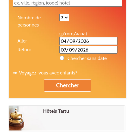
Nombre de
personnes
(jj/mm/aaaa)
Aller
Retour
Chercher sans date
Voyagez-vous avec enfants?
Hôtels Tartu