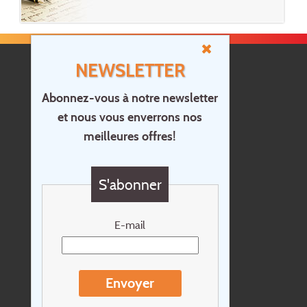
NEWSLETTER
Abonnez-vous à notre newsletter
et nous vous enverrons nos
Accueil
meilleures offres!
Contact
Questions?
S'abonner
Chèque cadeau
Newsletter
E-mail
Extras
Conditions de voyage
Envoyer
Concernant Holidayline.be