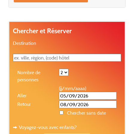
Chercher et Réserver
Destination
Nombre de
personnes
(jj/mm/aaaa)
Aller
Retour
Chercher sans date
Voyagez-vous avec enfants?