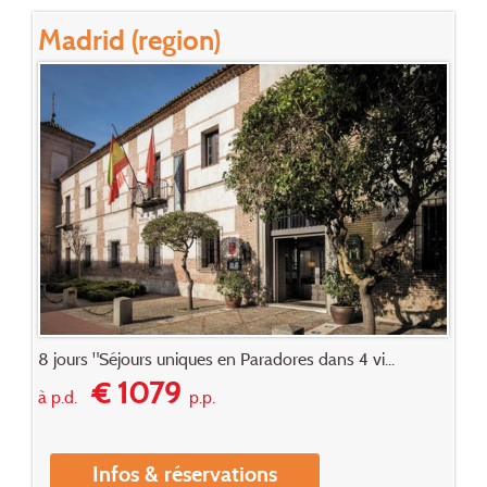
Madrid (region)
8 jours "Séjours uniques en Paradores dans 4 vi...
€ 1079
à p.d.
p.p.
Infos & réservations