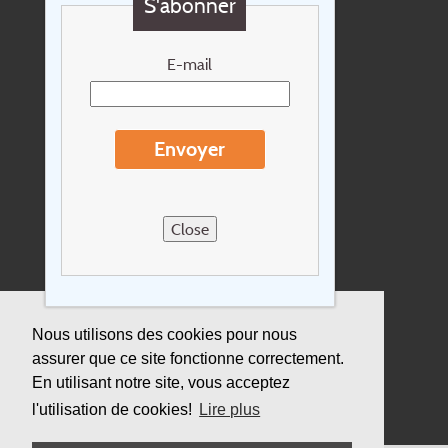
S'abonner
Chèque cadeau
Newsletter
E-mail
Extras
Conditions de voyage
Envoyer
Concernant Holidayline.be
Sitemap
Close
Postes vacants
privacy
Assurance
Nous utilisons des cookies pour nous
assurer que ce site fonctionne correctement.
Durabilité
En utilisant notre site, vous acceptez
l'utilisation de cookies!
Lire plus