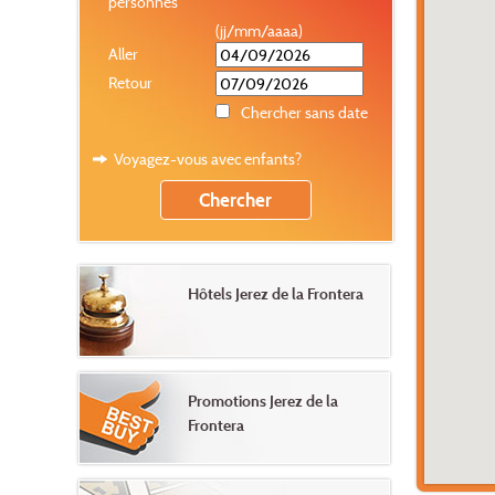
personnes
(jj/mm/aaaa)
Aller
Retour
Chercher sans date
Voyagez-vous avec enfants?
Hôtels Jerez de la Frontera
Promotions Jerez de la
Frontera