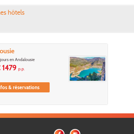
les hôtels
ousie
5 jours en Andalousie
 1479
p.p.
nfos & réservations