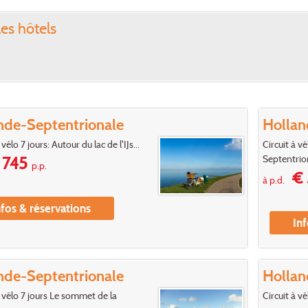
les hôtels
nde-Septentrionale
Hollan
 vélo 7 jours: Autour du lac de l'IJs...
Circuit à v
Septentrion
745
p.p.
€ 
à p.d.
nfos & réservations
Inf
nde-Septentrionale
Hollan
n vélo 7 jours Le sommet de la
Circuit à v