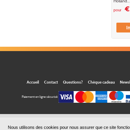
Holland...
€
pour
I
Accueil
Contact
Questions?
Chèque cadeau
Newsl
Paiement en ligne sécurisé
Nous utilisons des cookies pour nous assurer que ce site fonction