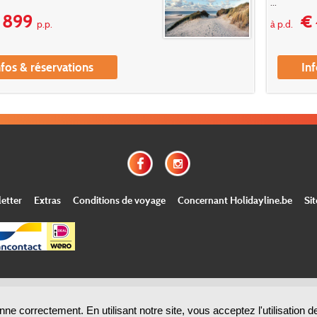
...
 899
€ 
p.p.
à p.d.
nfos & réservations
Inf
etter
Extras
Conditions de voyage
Concernant Holidayline.be
Si
© Copyright
Holidayline
, 2000-
2026, All rights reserved.
Cloud hosting by
ne correctement. En utilisant notre site, vous acceptez l'utilisation 