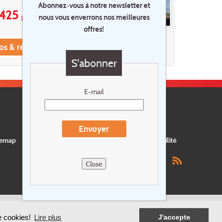
Abonnez-vous à notre newsletter et
425
p.p.
nous vous enverrons nos meilleures
offres!
os & réservations
S'abonner
E-mail
Envoyer
temap
Postes vacants
privacy
Assurance
Durabilité
Close
de cookies!
Lire plus
J'accepte