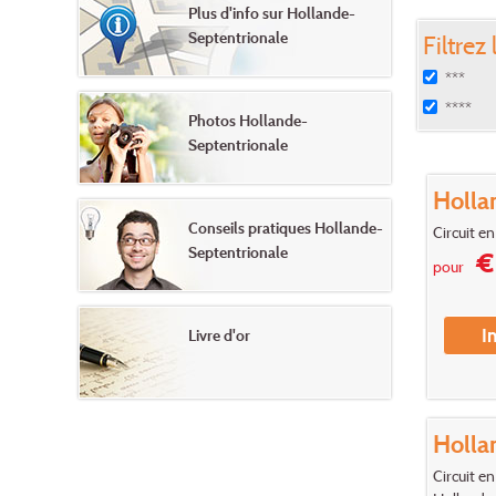
Plus d'info sur Hollande-
Septentrionale
Filtrez 
***
****
Photos Hollande-
Septentrionale
Holla
Conseils pratiques Hollande-
Circuit en
Septentrionale
€ 
pour
I
Livre d'or
Holla
Circuit e