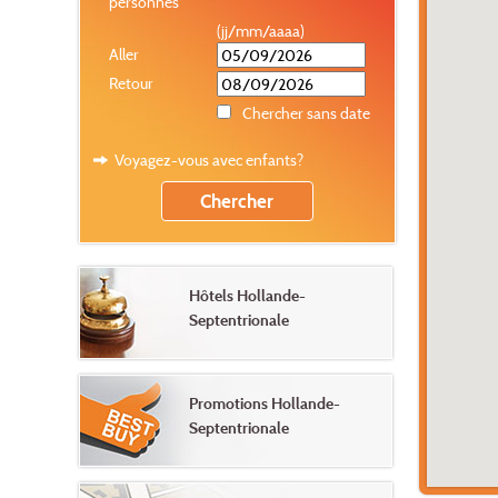
personnes
(jj/mm/aaaa)
Aller
Retour
Chercher sans date
Voyagez-vous avec enfants?
Hôtels Hollande-
Septentrionale
Promotions Hollande-
Septentrionale