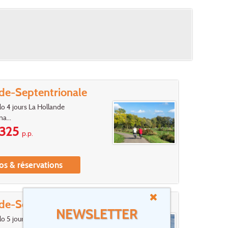
de-Septentrionale
élo 4 jours La Hollande
a...
325
p.p.
os & réservations
de-Septentrionale
NEWSLETTER
élo 5 jours Het Gooi XL: du sud-est