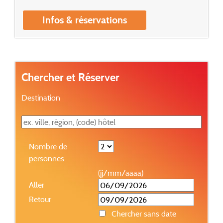
Infos & réservations
Chercher et Réserver
Destination
Nombre de
personnes
(jj/mm/aaaa)
Aller
Retour
Chercher sans date