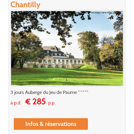
Chantilly
3 jours Auberge du Jeu de Paume *****
€ 285
à p.d.
p.p.
Infos & réservations