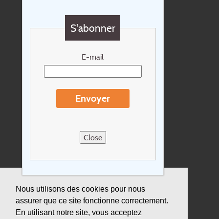
Questions?
S'abonner
Chèque cadeau
Newsletter
E-mail
Extras
Conditions de voyage
Envoyer
Concernant Holidayline.be
Sitemap
Close
Postes vacants
privacy
Assurance
Nous utilisons des cookies pour nous
assurer que ce site fonctionne correctement.
Durabilité
En utilisant notre site, vous acceptez