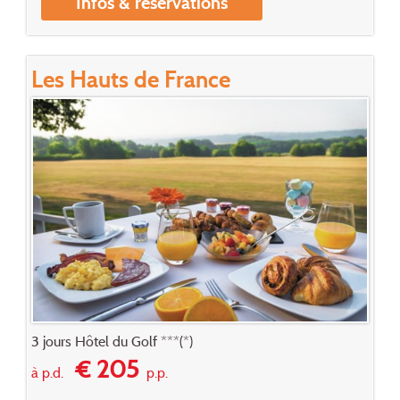
Infos & réservations
Les Hauts de France
3 jours Hôtel du Golf ***(*)
€ 205
à p.d.
p.p.