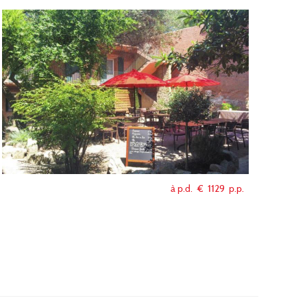
à p.d. €
1129
p.p.