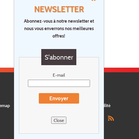
NEWSLETTER
Abonnez-vous à notre newsletter et
nous vous enverrons nos meilleures
offres!
S'abonner
E-mail
Envoyer
temap
Postes vacants
privacy
Assurance
Durabilité
Close