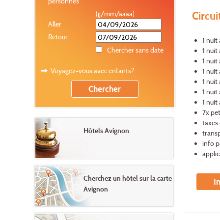
personnes
Circui
(jj/mm/aaaa)
Aller
Retour
1 nuit
Chercher sans date
1 nuit
1 nuit
Voyagez-vous avec enfants?
1 nuit
1 nuit
1 nuit
1 nuit
7x pet
taxes 
Hôtels Avignon
trans
info 
applic
Cherchez un hôtel sur la carte
I
Avignon