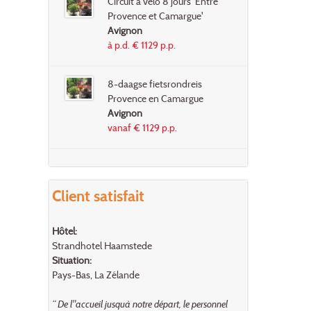
Circuit à vélo 8 jours 'Entre
Provence et Camargue'
Avignon
à p.d. € 1129 p.p.
8-daagse fietsrondreis
Provence en Camargue
Avignon
vanaf € 1129 p.p.
Client satisfait
Hôtel:
Strandhotel Haamstede
Situation:
Pays-Bas, La Zélande
“ De l"accueil jusquà notre départ, le personnel