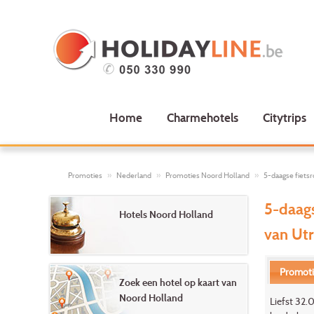
Home
Charmehotels
Citytrips
Promoties
Nederland
Promoties Noord Holland
5-daagse fietsr
5-daags
Hotels Noord Holland
van Ut
Promot
Zoek een hotel op kaart van
Noord Holland
Liefst 32.