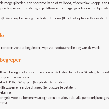
nde mogelijkheden: een sportieve kano of zeilboot, of een relax sloepje: aan 
 prachtig uitzicht op de eigen jachthaven. Het 3-gangendiner is een fijne afs
bijt. Vandaag kan u nog een laatste keer uw (fiets)hart ophalen tijdens de fie
le
e rondreis zonder begeleider. Vrije vertrekdatum elke dag van de week.
nbegrepen
elf meebrengen of vooraf te reserveren (elektrische fiets: € 20/dag, ter plaat
ingen te vermelden.
kket: € 16,50/p.p.p.d. (ter plaatse te betalen).
lijfstaksen en service charges (ter plaatse te betalen).
zekering
omgeld voor de bezienswaardigheden die u bezoekt, alle persoonlijke uitgaven
amma