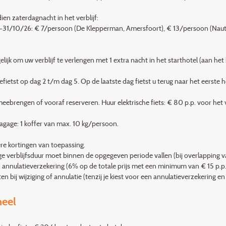
ien zaterdagnacht in het verblijf:
31/10/26: € 7/persoon (De Klepperman, Amersfoort), € 13/persoon (Naut
elijk om uw verblijf te verlengen met 1 extra nacht in het starthotel (aan het
efietst op dag 2 t/m dag 5. Op de laatste dag fietst u terug naar het eerste 
 meebrengen of vooraf reserveren. Huur elektrische fiets: € 80 p.p. voor het
agage: 1 koffer van max. 10 kg/persoon.
e kortingen van toepassing.
ge verblijfsduur moet binnen de opgegeven periode vallen (bij overlapping va
f: annulatieverzekering (6% op de totale prijs met een minimum van € 15 p.p.
n bij wijziging of annulatie (tenzij je kiest voor een annulatieverzekering e
neel