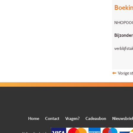
Boekin
NHOP00
Bijzonde
verblijfst
Vorige s
Home
Contact
Vragen?
Cadeaubon
Nieuwsbrie