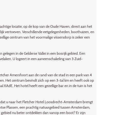
rachtige locatie, op de kop van de Oude Haven, direct aan het
rlijk vertoeven. Verschillende eetgelegenheden, boothuizen, en
gezellige centrum van het voormalige vissersdorp is zeker een
n gelegen in de Gelderse Vallei in een bosrijk gebied. Een
elaken. U logeert in een aaneenschakeling van 3 Zuid-
etcher Amersfoort aan de rand van de stad in een park van 4
uinen. Het centrum bevindt zich op een 3-tal km en heeft ook op
l KAdE. Het hotel heeft een gezellige bar en in de tuin is het
a, dat u naar het Fletcher Hotel Loosdrecht-Amsterdam brengt
echtse Plassen, een prachtig natuurgebied tussen Amsterdam,
t gebied nu beter ontdekken dan vanop een boot? Er zijn