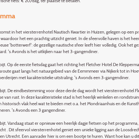
ische fiets: € 20/dag, ter plaatse te betalen.
amma
komst in het viersterrenhotel Nautisch Kwartier in Huizen, gelegen op een p
waardoor het een prachtig uitzicht geniet. In de sfeervolle haven is het hee
heuse 'botterwerf': de gezellige nautische sfeer leeft hier volledig. Ook het 
rd. 's Avonds is het uitkijken naar het 3-gangendiner.
bijt. Op de eerste fietsdag gaat het richting het Fletcher Hotel De Klepperma
sroute gaat langs het natuurgebied van de Eemmmeer via Nijkerk tot in Hoev
erderijen met karakteristieke uitstraling. 's Avonds een 3-gangendiner.
bijt. De eindbestemming voor deze derde dag wordt het viersterrenhotel Fl
se van rust. In deze karakteristieke stad is het heerlijk winkelen en rondstr
en historisch vlak heel wat te bieden met o.a. het Mondriaanhuis en de Kunstha
laneren. 's Avonds een 3 gangendiner.
bijt. Vandaag staat er opnieuw een heerlijk dagje fietsen op het programm
cht . Dit sfeervol viersterrenhotel geniet een unieke ligging aan de Loosdr
en Utrecht. Een aanrader hier is om een bootje te huren. Want hoe kan u di