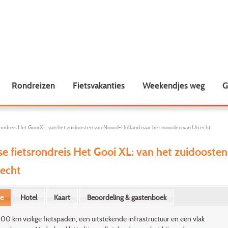
Rondreizen
Fietsvakanties
Weekendjes weg
G
ondreis Het Gooi XL: van het zuidoosten van Noord-Holland naar het noorden van Utrecht
e fietsrondreis Het Gooi XL: van het zuidoost
recht
ie
Hotel
Kaart
Beoordeling & gastenboek
000 km veilige fietspaden, een uitstekende infrastructuur en een vlak