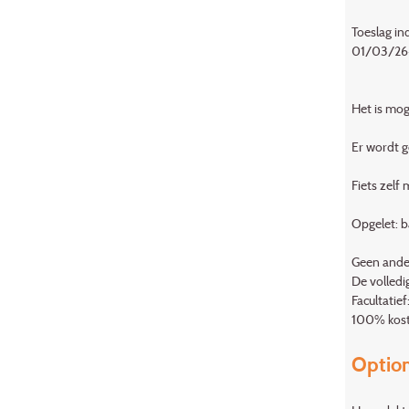
Toeslag ind
01/03/26-
Het is mog
Er wordt g
Fiets zelf
Opgelet: b
Geen ander
De volledi
Facultatie
100% koste
Optio