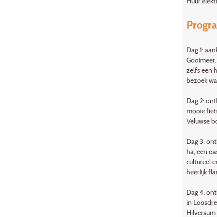
Huur elektr
Progr
Dag 1: aan
Gooimeer, 
zelfs een 
bezoek waa
Dag 2: ont
mooie fiet
Veluwse bo
Dag 3: ont
ha, een oa
cultureel 
heerlijk f
Dag 4: ont
in Loosdre
Hilversum 