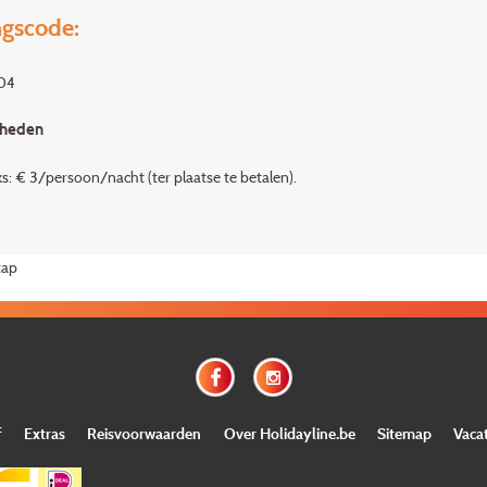
gscode:
04
rheden
aks: € 3/persoon/nacht (ter plaatse te betalen).
tap
f
Extras
Reisvoorwaarden
Over Holidayline.be
Sitemap
Vaca