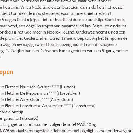
maken van Nederland hét ultieme fietsland, waar het bijzonder
ietsen is. Wilt u Nederland op z’n best zien, dan is de fiets het ideale
del. U ontdekt de mooiste plekjes waar u anders niet snel komt.
5 dagen fietst u (eigen fiets of huurfiets) door de prachtige Gooistreek,
naar hotel, een dagelijks traject van maximaal 49 km. Begin- en eindpunt
rondreis is het Gooimeer in Noord-Holland. Onderweg neemt u nog een
 de provincies Gelderland en Utrecht mee. U bepaalt vrij het tempo en de
erweg, en uw bagage wordt telkens overgebracht naar de volgende
. Makkelijker kan niet. 's Avonds kunt u genieten van een 3-gangendiner
l.
repen
 in Fletcher Nautisch Kwartier **** (Huizen)
t in Fletcher De Klepperman **** (Hoevelaken)
 in Fletcher Amersfoort **** (Amersfoort)
t in Fletcher Loosdrecht-Amsterdam **** ( Loosdrecht)
ebreid ontbijt
ngendiner (à la carte)
jks bagagetransport naar het volgende hotel MAX. 10 kg
NWB speciaal samengestelde fietsroutes met highlights voor onderweg (ontva