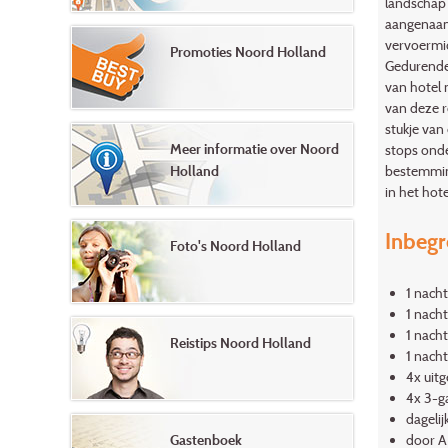
landschap 
aangenaam f
vervoermid
Promoties Noord Holland
Gedurende 
van hotel 
van deze 
stukje van
Meer informatie over Noord
stops ond
Holland
bestemming
in het hote
Inbeg
Foto's Noord Holland
1 nacht
1 nach
1 nacht
Reistips Noord Holland
1 nach
4x uitg
4x 3-ga
dageli
Gastenboek
door A