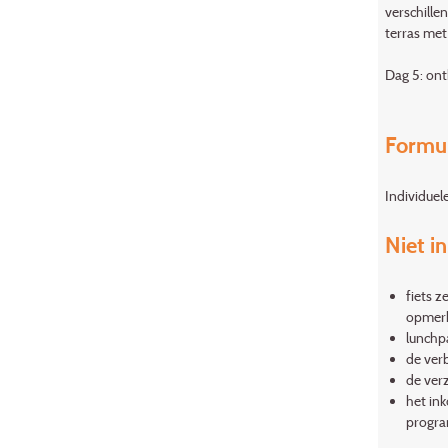
verschille
terras met
Dag 5: ont
Formu
Individuel
Niet i
fiets z
opmerk
lunchpa
de verb
de ver
het ink
progr