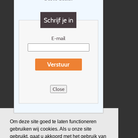
Contact
Vragen?
Schrijf je in
Cadeaubon
Nieuwsbrief
E-mail
Extras
Reisvoorwaarden
Verstuur
Over Holidayline.be
Sitemap
Close
Vacatures
Privacyverklaring
Verzekering
Om deze site goed te laten functioneren
gebruiken wij cookies. Als u onze site
Duurzaamheid
gebruikt, gaat u akkoord met het gebruik van