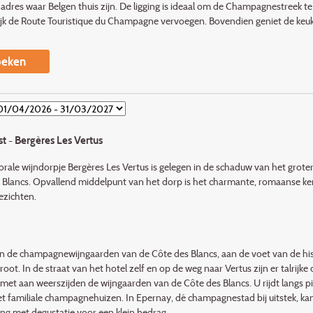
dres waar Belgen thuis zijn. De ligging is ideaal om de Champagnestreek te
jk de Route Touristique du Champagne vervoegen. Bovendien geniet de keuk
eken
t - Bergères Les Vertus
rale wijn­dorpje Bergères Les Vertus is gelegen in de scha­duw van het grote
 Blancs. Opvallend middelpunt van het dorp is het char­man­te, romaanse k
ezichten.
n de champagne­wijngaarden van de Côte des Blancs, aan de voet van de hi
root. In de straat van het hotel zelf en op de weg naar Vertus zijn er talrij
met aan weerszijden de wijngaarden van de Côte des Blancs. U rijdt langs p
t familia­le champagnehuizen. In Epernay, dé champagnestad bij uitstek, ka
ing met degustatie voor een klein bedrag.