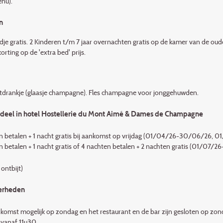
nu).
n
je gratis. 2 Kinderen t/m 7 jaar overnachten gratis op de kamer van de ouder
orting op de 'extra bed' prijs.
drankje (glaasje champagne). Fles champagne voor jong­gehuwden.
deel in hotel Hostellerie du Mont Aimé & Dames de Champagne
n betalen + 1 nacht gratis bij aankomst op vrijdag (01/04/26-30/06/26, 
n betalen + 1 nacht gratis of 4 nachten betalen + 2 nachten gratis (01/07
 ontbijt)
erheden
komst mogelijk op zondag en het restau­rant en de bar zijn gesloten op zon
 vanaf 11u30.