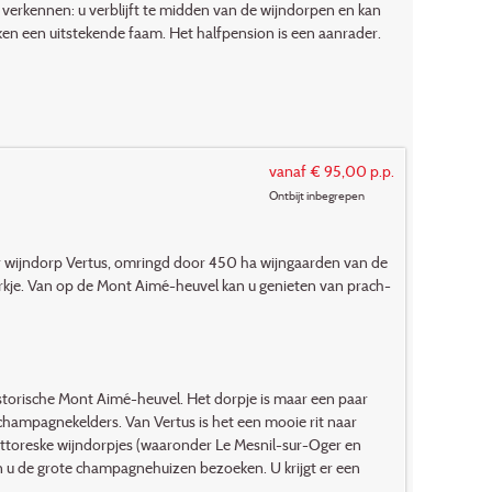
 verkennen: u verblijft te midden van de wijndorpen en kan
en een uitstekende faam. Het halfpension is een aanrader.
vanaf € 95,00 p.p.
Ontbijt inbegrepen
r wijn­dorp Vertus, om­­ringd door 450 ha wijn­gaarden van de
erkje. Van op de Mont Aimé-heuvel kan u genieten van prach­
storische Mont Aimé-heuvel. Het dorpje is maar een paar
ke champagnekelders. Van Vertus is het een mooie rit naar
ittoreske wijn­dorpjes (waaronder Le Mesnil-sur-Oger en
n u de grote champagne­huizen bezoeken. U krijgt er een