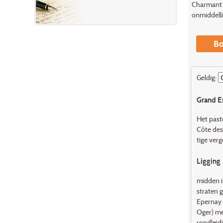
Charmant a
onmiddelli
Bo
Geldig:
Grand Es
Het pasto
Côte des
tige verg
Ligging
midden i
straten g
Epernay 
Oger) me
rondleid