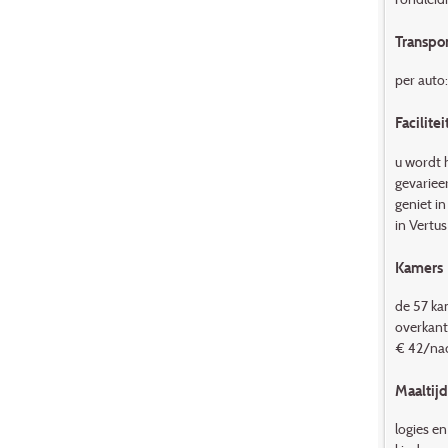
Transpor
per auto:
Facilitei
u wordt h
gevarieer
geniet i
in Vertus
Kamers
de 57 ka
overkant
€ 42/nac
Maaltij
logies e