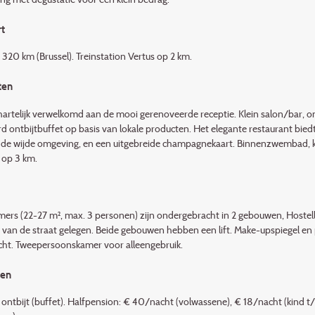
t
 320 km (Brussel). Treinstation Vertus op 2 km.
ten
artelijk verwelkomd aan de mooi gerenoveerde receptie. Klein salon/bar, ontb
d ontbijtbuffet op basis van lokale producten. Het elegante restaurant bied
n de wijde omgeving, en een uitgebreide champagnekaart. Binnenzwembad, klei
 op 3 km.
mers (22-27 m², max. 3 personen) zijn ondergebracht in 2 gebouwen, Host
 van de straat gelegen. Beide gebouwen hebben een lift. Make-up­spiegel en 
ht. Tweepersoonskamer voor alleengebruik.
den
n ontbijt (buffet). Halfpension: € 40/nacht (volwassene), € 18/nacht (kind t