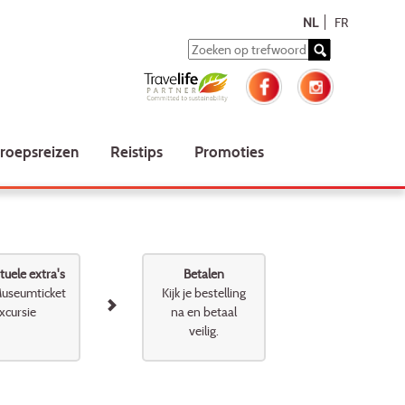
NL
FR
roepsreizen
Reistips
Promoties
uele extra's
Betalen
useumticket
Kijk je bestelling
xcursie
na en betaal
veilig.