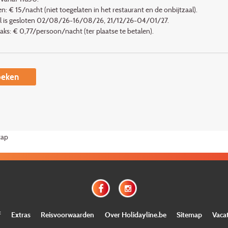
n: € 15/nacht (niet toegelaten in het restaurant en de onbijtzaal).
l is gesloten 02/08/26-16/08/26, 21/12/26-04/01/27.
taks: € 0,77/persoon/nacht (ter plaatse te betalen).
eken
tap
f
Extras
Reisvoorwaarden
Over Holidayline.be
Sitemap
Vaca