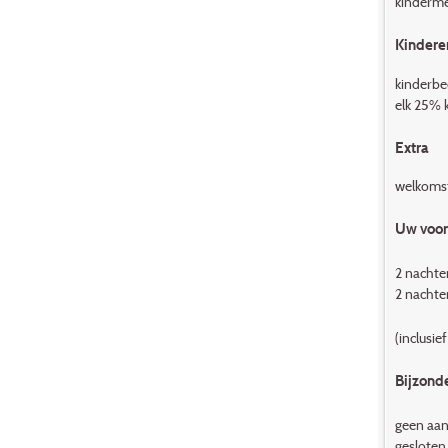
kinderme
Kindere
kinderbed
elk 25% k
Extra
welkomst
Uw voor
2 nachte
2 nachte
(inclusief
Bijzond
geen aan
gesloten