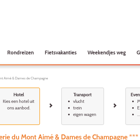
Rondreizen
Fietsvakanties
Weekendjes weg
G
Mont Aimé & Dames de Champagne
Hotel
Transport
Event
Kies een hotel uit
vlucht
M
ons aanbod.
trein
E
eigen wagen
...
lerie du Mont Aimé & Dames de Champagne ***