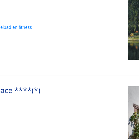
elbad en fitness
sace ****(*)