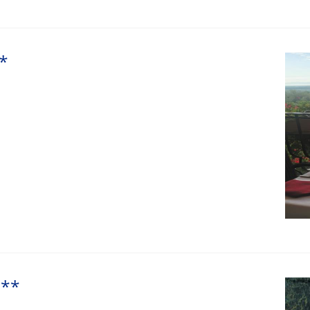
**
***