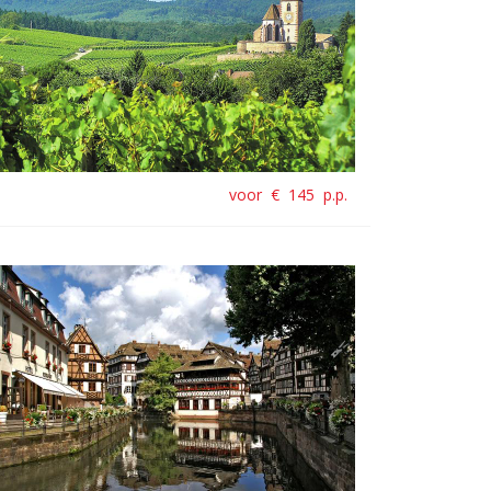
voor €
145
p.p.