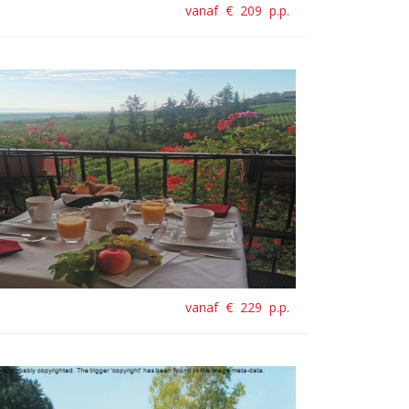
vanaf €
209
p.p.
vanaf €
229
p.p.