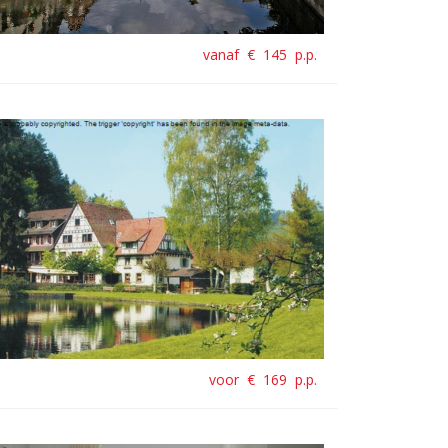
vanaf €
145
p.p.
voor €
169
p.p.