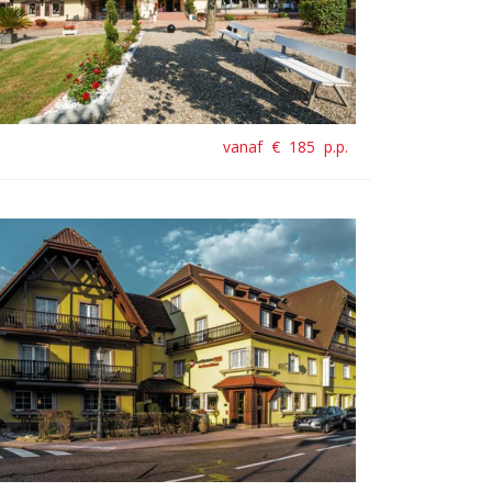
vanaf €
185
p.p.