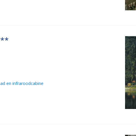
***
bad en infraroodcabine