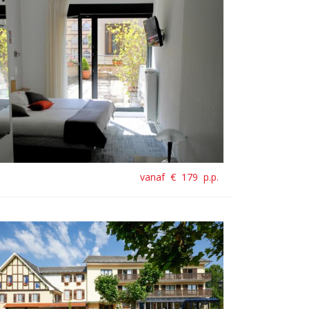
vanaf €
179
p.p.