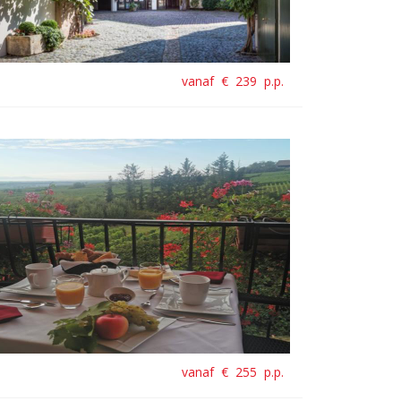
vanaf €
239
p.p.
vanaf €
255
p.p.