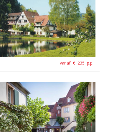
vanaf €
235
p.p.