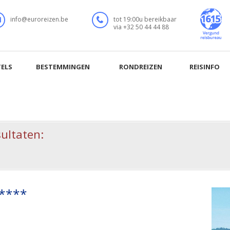
sultaten:
 ****