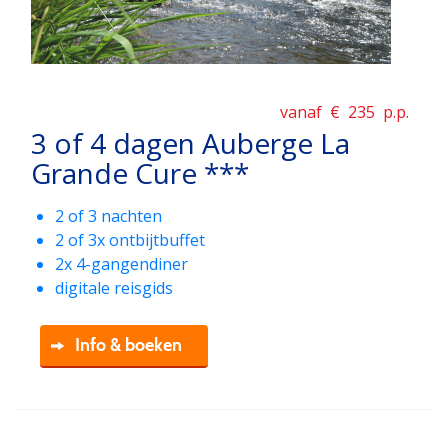
vanaf €
235
p.p.
3 of 4 dagen Auberge La
Grande Cure ***
2 of 3 nachten
2 of 3x ontbijtbuffet
2x 4-gangendiner
digitale reisgids
Info & boeken