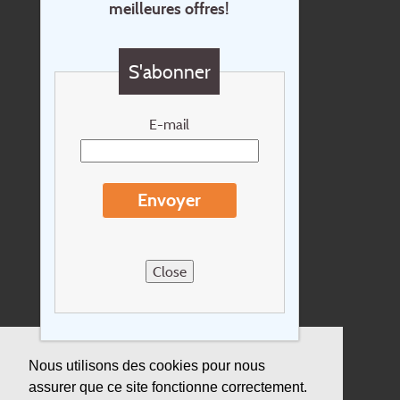
meilleures offres!
Contact
Questions?
S'abonner
Chèque cadeau
Newsletter
E-mail
Extras
Conditions de voyage
Envoyer
Concernant Holidayline.be
Sitemap
Close
Postes vacants
privacy
Assurance
Nous utilisons des cookies pour nous
assurer que ce site fonctionne correctement.
Durabilité