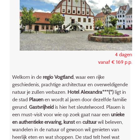
4 dagen
vanaf € 169 p.p.
Welkom in de
regio Vogtland
, waar een rijke
geschiedenis, prachtige architectuur en overweldigende
natuur je zullen verbazen.
Hotel Alexandra***(*)
ligt in
de stad
Plauen
en wordt al jaren door dezelfde familie
gerund.
Gastvrijheid
is hier het sleutelwoord. Plauen is
een must-visit voor wie op zoek gaat naar een
unieke
en authentieke ervaring,
kunst
en
cultuur
wil beleven,
wandelen in de natuur of gewoon wil genieten van
heerlijk eten en wat shoppen. De stad telt heel wat