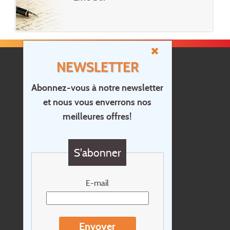
NEWSLETTER
Abonnez-vous à notre newsletter
et nous vous enverrons nos
Accueil
meilleures offres!
Contact
Questions?
S'abonner
Chèque cadeau
Newsletter
E-mail
Extras
Conditions de voyage
Envoyer