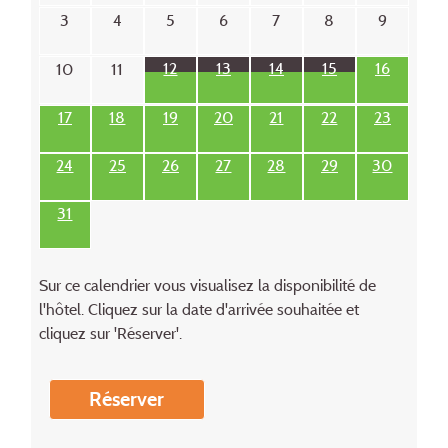
3
4
5
6
7
8
9
12
13
14
15
16
10
11
17
18
19
20
21
22
23
24
25
26
27
28
29
30
31
Sur ce calendrier vous visualisez la disponibilité de
l'hôtel. Cliquez sur la date d'arrivée souhaitée et
cliquez sur 'Réserver'.
Réserver