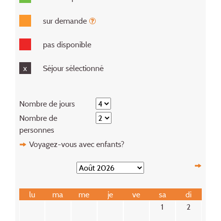
sur demande
pas disponible
x
Séjour sélectionné
Nombre de jours
Nombre de
personnes
Voyagez-vous avec enfants?
lu
ma
me
je
ve
sa
di
1
2